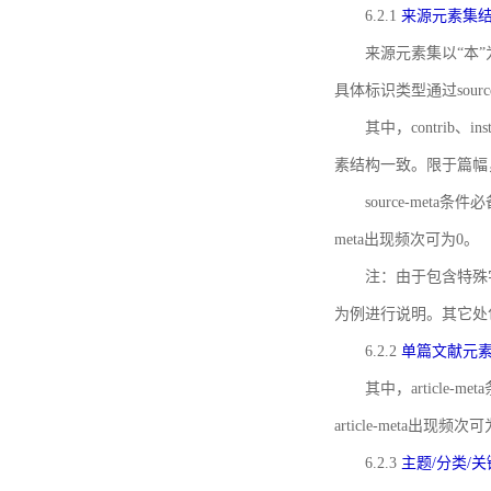
6.2.1
来源元素集
来源元素集以“本”
具体标识类型通过source
其中，contrib、
素结构一致。限于篇幅
source-meta条
meta出现频次可为0。
注：由于包含特殊字符s
为例进行说明。其它处
6.2.2
单篇文献元
其中，article-m
article-meta出现频次
6.2.3
主题/分类/