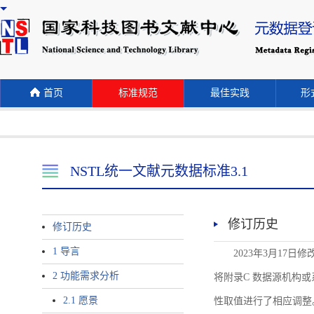
首页
标准规范
最佳实践
形式
NSTL统一文献元数据标准3.1
修订历史
修订历史
1 导言
2023年3月17日
2 功能需求分析
将附录C 数据源机构或系统名称
2.1 愿景
性取值进行了相应调整