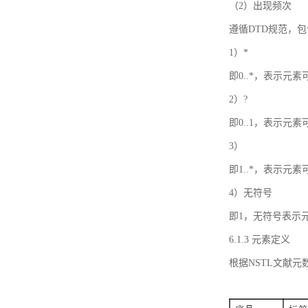
（2）出现频次
遵循DTD规范，
1）*
即0..*，表示元
2）?
即0..1，表示元
3）
即1..*，表示元
4）无符号
即1，无符号表示
6.1.3 元素定义
根据NSTL文献