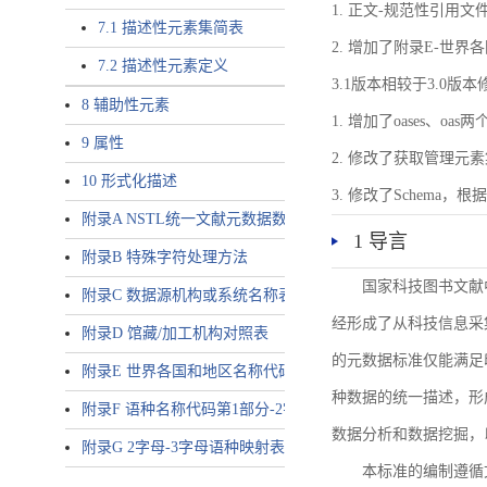
1. 正文-规范性引用文
7.1 描述性元素集简表
2. 增加了附录E-世
7.2 描述性元素定义
3.1版本相较于3.0版
8 辅助性元素
1. 增加了oases、oa
9 属性
2. 修改了获取管理元
10 形式化描述
3. 修改了Schem
附录A NSTL统一文献元数据数据唯一标识符规则
1 导言
附录B 特殊字符处理方法
国家科技图书文献
附录C 数据源机构或系统名称表
经形成了从科技信息采
附录D 馆藏/加工机构对照表
的元数据标准仅能满足
附录E 世界各国和地区名称代码-2字母代码（GB/T 2659-2000等
种数据的统一描述，形
附录F 语种名称代码第1部分-2字母代码（GB/T 4880.1-2005等同
数据分析和数据挖掘，
附录G 2字母-3字母语种映射表
本标准的编制遵循