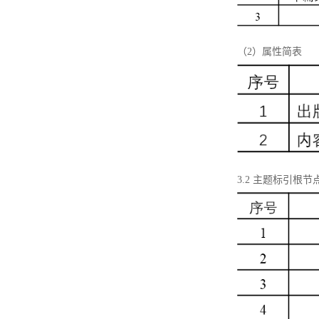
（2）属性简表
3.2 主题标引根节