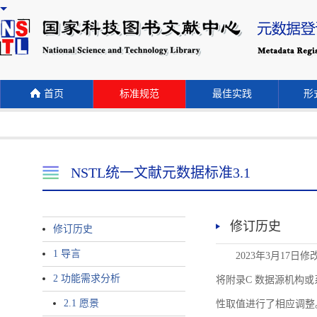
首页
标准规范
最佳实践
形式
NSTL统一文献元数据标准3.1
修订历史
修订历史
1 导言
2023年3月17日
2 功能需求分析
将附录C 数据源机构或系统名称
2.1 愿景
性取值进行了相应调整