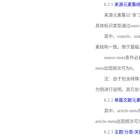
6.2.1
来源元素集
来源元素集以“本”
具体标识类型通过source
其中，contrib、
素结构一致。限于篇幅
source-meta条
meta出现频次可为0。
注：由于包含特殊字符s
为例进行说明。其它处
6.2.2
单篇文献元
其中，article-m
article-meta出现频次
6.2.3
主题/分类/