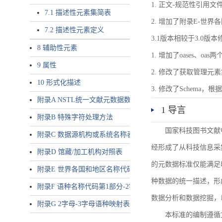
1. 正文-规范性引用文
7.1 描述性元素集简表
2. 增加了附录E-世
7.2 描述性元素定义
3.1版本相较于3.0版
8 辅助性元素
1. 增加了oases、oa
9 属性
2. 修改了获取管理元
10 形式化描述
3. 修改了Schem
附录A NSTL统一文献元数据数据唯一标识符规则
1 导言
附录B 特殊字符处理方法
国家科技图书文献
附录C 数据源机构或系统名称表
经形成了从科技信息采
附录D 馆藏/加工机构对照表
的元数据标准仅能满足
附录E 世界各国和地区名称代码-2字母代码（GB/T 2659-2000等
种数据的统一描述，形
附录F 语种名称代码第1部分-2字母代码（GB/T 4880.1-2005等同
数据分析和数据挖掘，
附录G 2字母-3字母语种映射表
本标准的编制遵循