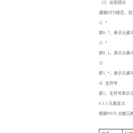
（2）出现频次
遵循DTD规范，
1）*
即0..*，表示元
2）?
即0..1，表示元
3）
即1..*，表示元
4）无符号
即1，无符号表示
6.1.3 元素定义
根据NSTL文献