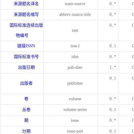
来源题名译名
trans-source
0..*
来源题名缩写
abbrev-source-title
0..*
国际标准连续出版
0..*
issn
物编号
链接
ISSN
issn-l
0..1
国际标准书号
isbn
0..*
出版日期
pub-date
1..*
0..1
出版者
publisher
卷
volume
0..*
丛卷
volume-series
0..1
期
issue
0..*
分期
issue-part
0..1