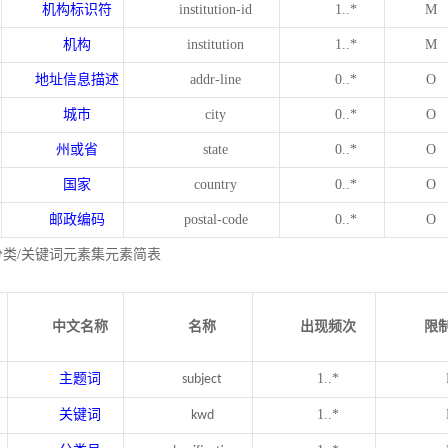
机构标识符
institution-id
1..*
M
机构
institution
1..*
M
地址信息描述
addr-line
0..*
O
城市
city
0..*
O
州或省
state
0..*
O
国家
country
0..*
O
邮政编码
postal-code
0..*
O
分类/关键词元素集元素简表
中文名称
名称
出现频次
限
主题词
1..*
subject
关键词
1..*
kwd