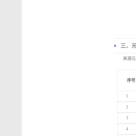
三、
来源元
序号
1
2
3
4