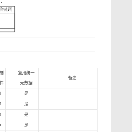
制
复用统一
备注
件
元数据
M
是
M
是
M
是
O
是