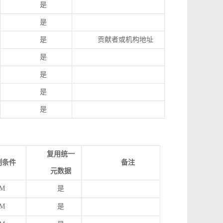
是
是
是
贡献者或机构地址
是
是
是
是
复用统一
制条件
备注
元数据
M
是
M
是