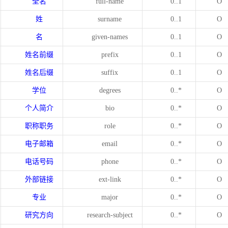
全名
full-name
0..1
O
姓
surname
0..1
O
名
given-names
0..1
O
姓名前缀
prefix
0..1
O
姓名后缀
suffix
0..1
O
学位
degrees
0..*
O
个人简介
bio
0..*
O
职称职务
role
0..*
O
电子邮箱
email
0..*
O
电话号码
phone
0..*
O
外部链接
ext-link
0..*
O
专业
major
0..*
O
研究方向
research-subject
0..*
O