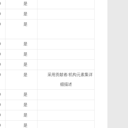
O
是
O
是
O
是
O
是
O
是
O
是
O
是
采用贡献者
/
机构元素集详
细描述
O
是
O
是
O
是
O
是