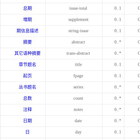
总期
issue-total
0..1
増期
supplement
0..1
期信息描述
string-issue
0..1
摘要
abstract
0..*
其它语种摘要
trans-abstract
0..*
章节题名
title
0..1
起页
fpage
0..1
丛书题名
series
0..*
总数
count
0..*
注释
notes
0..*
日期
date
0..*
日
day
0..1