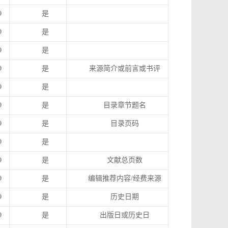
O
是
O
是
O
是
O
是
来源简介或前言或书评
O
是
O
是
目录章节题名
O
是
目录页码
O
是
O
是
文献总页数
O
是
编辑推荐内容
/
经费来源
O
是
历史日期
O
是
出版日或历史日