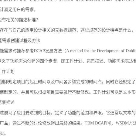
计满足用户的需求。
没有相关的描述标准？
存在与自己的应用设计相关的元数据规范，这些规范的设计特点是什么，
 功能需求创建过程及方法
求时推荐参考DCAP发展方法（A method for the Development of Dublin Core
AP定义了功能需求创建的四个步骤，即工作计划、愿景描述、功能需求表
工作计划
划即规定项目的起止时间以及中间各步骤完成的时间点。同时它还规定了
商制定的，并且可以根据项目需要进行不断修改。工作计划可以是文本形
愿景描述
述展现了应用要达到的目标，定义了功能的范围和界限，它通常以文本的
广益，通过不断的讨论修改得出最终的结果。TBM DCAP[4]、WSDM方法
步。