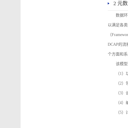
2 元
数据环
以满足各类
（Framew
DCAP的
个方面和系
该模型
（1）
（2）
（3）
（4）
（5）