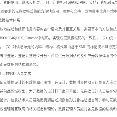
元素的复用、继承和扩展。（4）计算机可识别和理解，支持计算机对元
合上述要求的元数据格式将能方便地应用，理解和交换，成为数字信息环境
 元数据技术体系
放地描述和组织信息内容的各个层次及其相互关系，需要基本的方法和技
SO10646(UCS)/Unicode来编码，实现底层数据编码的一致性。（
。（3）对信息单元的内容、结构、格式等由基于XML的标记技术进行定
统中登记，登记系统通过开放平台提供元数据格式及相应元数据体系的公
别元数据的结构和语义。
 设计元数据的人员要求
证元数据设计的有效性和可用性，在设计元数据时具体项目的负责人应全
并勾画领域模型，为元数据的设计打下良好基础。元数据设计人员要在领
设计。信息技术人员要熟悉资源描述规则和形式化描述语言等。参与元数
应能理解互联网的相关概念和理论，数据管理人员应对各元数据的结构和