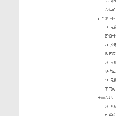
3.2
合适的
计至少应回
1）元
即设计
2）应
即该应
3）应
明确应
4）元
不同的
全面合理。
5）系
即系统