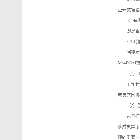
证元数据设
6）有
即是否
3.3
创建功能需
Me4DC
（1）
工作计
成员共同协
（2）
愿景描
队成员集思
建的重要一