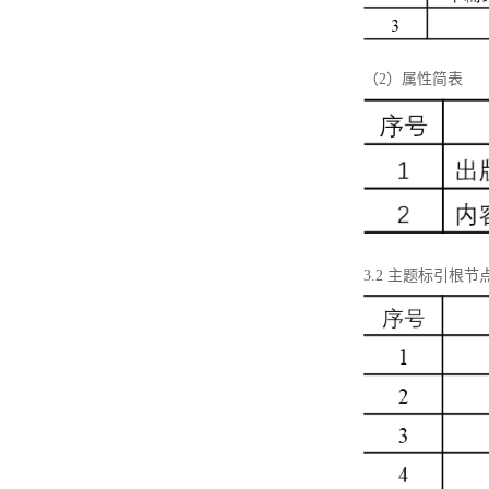
（2）属性简表
3.2 主题标引根节