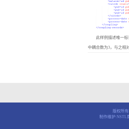
此样例描述唯一标识符为B
中耦合数为3，与之相
版权所有© 
制作维护:NST