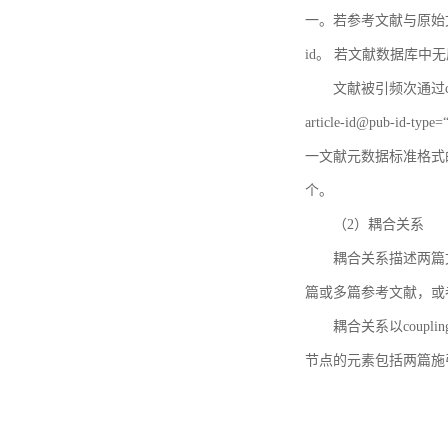
一。若参考文献与原始文献
id。 若文献数据库中
文献被引频次通过c
article-id@pub-id
一文献元数据标准格式
个。
（2）耦合关系
耦合关系描述两篇
篇或多篇参考文献，或
耦合关系以coupl
节点的元素包括两篇施