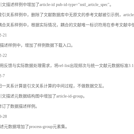
描述样例中增加了article-id pub-id-type="nstl_article_spec"。
被引关系样例中，删除了文献数据库中无原文的参考文献被引示例，article
耦合关系样例中，根据实际情况，耦合的文献唯一标识符用在参考文献中
2-21
描述样例中，增加了样例数据下载入口。
2-22
用反馈与实际数据处理需求，将ref-list出现频次与统一文献元数据标准3.
2-7
归一关系计算是引文关系计算的中间过程，不做数据交互。
文描述元数据结构图中增加了article-id-group。
修订了数据描述样例。
0-28
元数据增加了process-group元素集。