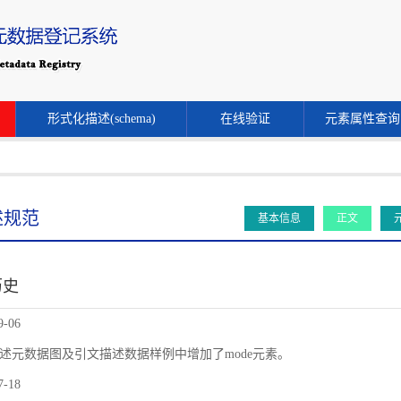
形式化描述(schema)
在线验证
元素属性查询
述规范
基本信息
正文
历史
9-06
述元数据图及引文描述数据样例中增加了mode元素。
7-18