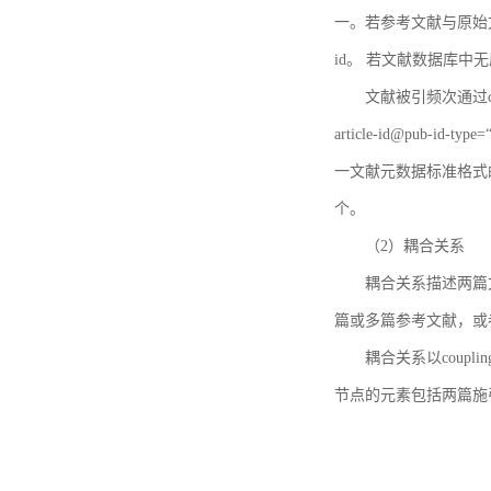
一。若参考文献与原始文献
id。 若文献数据库中
文献被引频次通过c
article-id@pub-id
一文献元数据标准格式
个。
（2）耦合关系
耦合关系描述两篇
篇或多篇参考文献，或
耦合关系以coupl
节点的元素包括两篇施