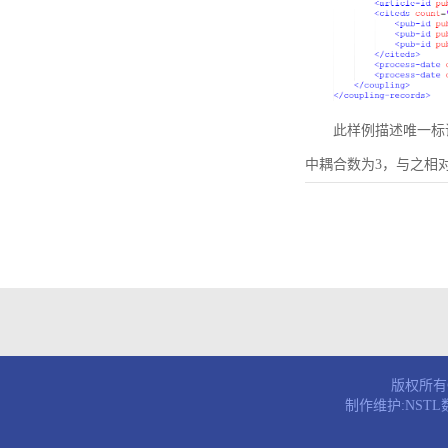
此样例描述唯一标识符为B
中耦合数为3，与之相
版权所有© 
制作维护:NST