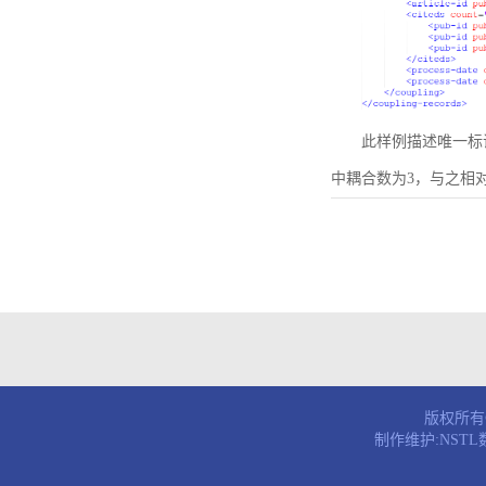
此样例描述唯一标识符为B
中耦合数为3，与之相
版权所有© 
制作维护:NST