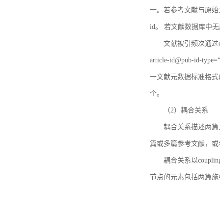
一。若参考文献与原始文献
id。 若文献数据库中
文献被引频次通过c
article-id@pub-id
一文献元数据标准格式
个。
（2）耦合关系
耦合关系描述两篇
篇或多篇参考文献，或
耦合关系以coupl
节点的元素包括两篇施