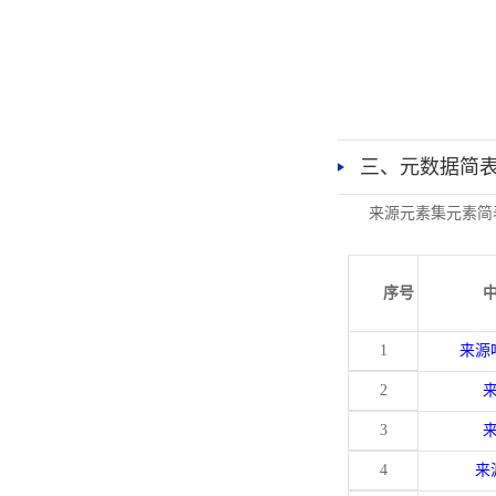
三、元数据简
来源元素集元素简
序号
1
来源
2
3
4
来