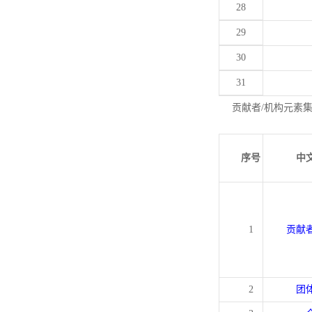
28
29
30
31
贡献者/机构元素
序号
中
1
贡献
2
团