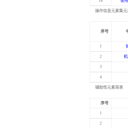
14
使
操作信息元素集元
序号
1
2
机
3
4
辅助性元素简表
序号
1
2