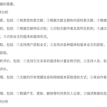
展的需要。
需求分析
索，包括：①按类型检索文献；②根据文献主题和内容检索文献；③根据
别，包括：①根据文献特征识别；②识别文献作者及其所在机构；③通过全球
献；⑤识别全文的版本和载体形式。
取，包括：①支持用户获取全文；②支持对各种载体和版本全文的获取，
获取。
析评价，包括：①支持引文关系的描述和计量名称识别；②支持人名、机
评价。
理，包括：①文献的印本馆藏信息和网络版本获取授权方式；②来自作者
理，包括：①数据产生、更新、删除等时间责任人记录；②描述数据状态
用例分析