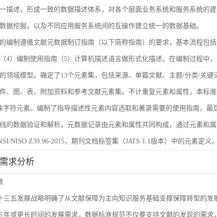
一描述，形成一致的数据描述体系，对各个层面业务系统和服务系统的建
数据挖掘，以及不同应用服务系统间的互操作建立统一的数据基础。
的编制遵循文献元数据制订指南（以下简称指南）的要求，基本流程包括
（4）编制使用指南（5）计算机描述语言做形式化描述。在编制过程中，
的领域模型。确定了13个元素集，包括来源、单篇文献、主题/分类/关键
件、图、表、附加资料和参考文献元素集。不计重复元素和属性，本标准共
殊字符元素。编制了指导描述性元素内容选取和著录需要的使用指南，最后
线的数据验证和解析。元数据记录由元素和属性共同构成，通过元素和属
I/NISO Z39.96-2015，期刊文档标签集（JATS 1.1版本）中的元素定义
能需求分析
景
L十三五发展战略明确了从文献保障为主向知识服务基础支撑保障转型的
来五年或更长时间的发展需求，数据标准规范不仅要支持文献的发现的需