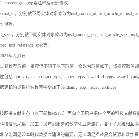
 process-group元素注释及示例修改
rnal_id，分别就不同实体对象修改为nstl_source_id, nstl_article_id, nstl_contrib_id,
ence_id等。
_spec，分别就不同实体对象修改为nstl_source_spec, nstl_article_spec, nstl_contrib_
spec, nstl_reference_spec等。
021年2月1日
. 将推荐取值、推荐但不限于以下取值，修改为取值如下；将推荐取值规则改为取值
bbrev-type、abstract-type、access-type、award-id-type、award-ty
数据源机构或系统名称表中增加了bentham、edp、asce、archives
技图书文献中心（以下简称NSTL）面向全国用户提供全面的科技文献数
科技信息采集、加工、发布到服务的数字化业务流程，各个子系统相互协
准仅能满足印本时代数据库建设的需要，无法满足描述复合资源和数字资