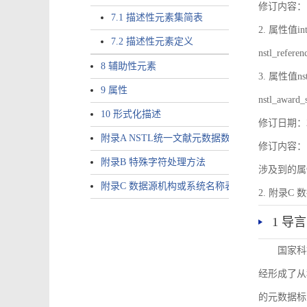
修订内容：1.
7.1 描述性元素集简表
2. 属性值inte
7.2 描述性元素定义
nstl_refer
8 辅助性元素
3. 属性值nstl
9 属性
nstl_award_
10 形式化描述
修订日期：2
附录A NSTL统一文献元数据数据唯一标识符规则
修订内容：1
附录B 特殊字符处理方法
涉及到的属性包括a
附录C 数据源机构或系统名称表
2. 附录C 
1 导言
国家科
经形成了从
的元数据标