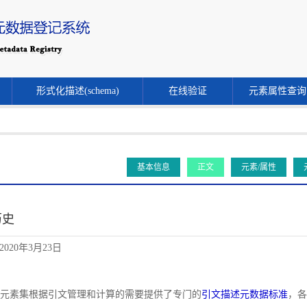
形式化描述(schema)
在线验证
元素属性查询
基本信息
正文
元素/属性
历史
020年3月23日
文献元素集根据引文管理和计算的需要提供了专门的
引文描述元数据标准
，各