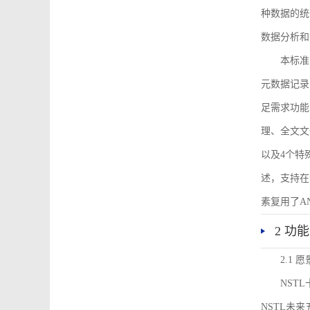
种数据的统
数据分析和
本标准
元数据记录
足需求功能
理、全文文
以及4个特
述，支持在
素复用了ANS
2 功
2.1 愿
NST
NSTL未