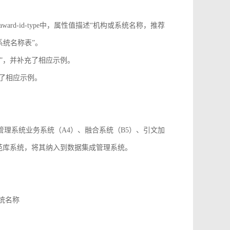
onf-id-type、award-id-type中，属性值描述“机构或系统名称，推荐
系统名称表”。
paper_id”，并补充了相应示例。
，并补充了相应示例。
成管理系统业务系统（A4）、融合系统（B5）、引文加
规范库系统，将其纳入到数据集成管理系统。
系统名称