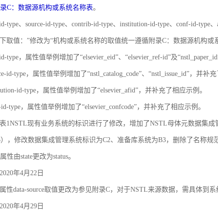
录C：数据源机构或系统名称表
。
id-type、source-id-type、contrib-id-type、institution-id-type、c
下取值：”修改为“机构或系统名称的取值统一遵循附录C：数据源机构或
-id-type，属性值举例增加了“elsevier_eid”、“elsevier_ref-id”及“nstl_
rce-id-type，属性值举例增加了“nstl_catalog_code”、“nstl_issue_id”
titution-id-type，属性值举例增加了“elsevier_afid”，并补充了相应示例。
nf-id-type，属性值举例增加了“elsevier_confcode”，并补充了相应示例。
对象之间的关联和约束
录A 表1NSTL现有业务系统的标识进行了修改，增加了NSTL母体元数据集
6），修改数据集成管理系统标识为C2、准备库系统为B3，删除了名称
属性由state更改为status。
020年4月22日
性data-source取值更改为参见附录C，对于NSTL来源数据，需具体到
020年4月29日