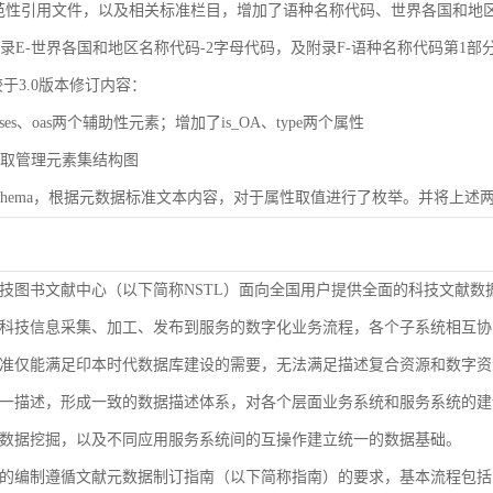
规范性引用文件，以及相关标准栏目，增加了语种名称代码、世界各国和地区名称代码（
了附录E-世界各国和地区名称代码-2字母代码，及附录F-语种名称代码第1部
较于3.0版本修订内容：
ases、oas两个辅助性元素；增加了is_OA、type两个属性
了获取管理元素集结构图
了Schema，根据元数据标准文本内容，对于属性取值进行了枚举。并将上述两
技图书文献中心（以下简称NSTL）面向全国用户提供全面的科技文献数
科技信息采集、加工、发布到服务的数字化业务流程，各个子系统相互协
准仅能满足印本时代数据库建设的需要，无法满足描述复合资源和数字资
9-2000等同ISO 3166-1）
一描述，形成一致的数据描述体系，对各个层面业务系统和服务系统的建
1-2005等同ISO 639-1）
数据挖掘，以及不同应用服务系统间的互操作建立统一的数据基础。
的编制遵循文献元数据制订指南（以下简称指南）的要求，基本流程包括