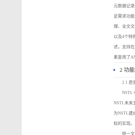
元数据记录
足需求功能
理、全文文
以及4个特
述，支持在
素复用了ANS
2 功
2.1 愿
NST
NSTL未
为NSTL
标的实现。
统一文