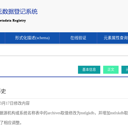
形式化描述(schema)
在线验证
元素属性查询
基本信息
正文
历史
年3月17日修改内容
源机构或系统名称表中的archives取值修改为nstlgkdb，并增加nstlxkdb取值。同时
了相应调整。