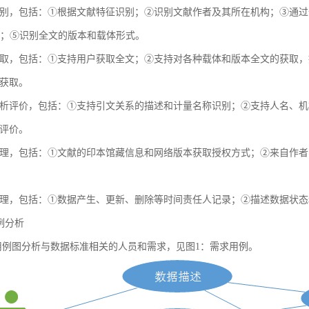
别，包括：①根据文献特征识别；②识别文献作者及其所在机构；③通过全球
献；⑤识别全文的版本和载体形式。
取，包括：①支持用户获取全文；②支持对各种载体和版本全文的获取，
获取。
析评价，包括：①支持引文关系的描述和计量名称识别；②支持人名、机
评价。
理，包括：①文献的印本馆藏信息和网络版本获取授权方式；②来自作者
理，包括：①数据产生、更新、删除等时间责任人记录；②描述数据状态
用例分析
例图分析与数据标准相关的人员和需求，见图1：需求用例。