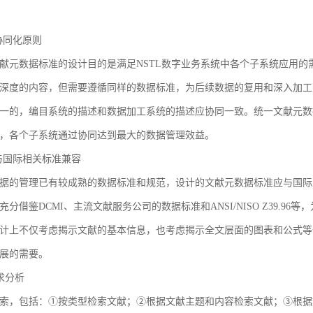
3 协同化原则
献元数据标准的设计目的是满足NSTL数字业务系统中各个子系统应用
深度的内容，但需要遵循同样的数据标准，为后续数据的复用和深入加工
一的，编目系统的描述和数据加工系统的描述应协同一致。统一文献元数
，各个子系统通过协同达到最大的数据管理效益。
4 与国际相关标准兼容
据的管理已有较成熟的数据标准和规范，设计的文献元数据标准应与国际
充分借鉴DCMI、主流文献服务公司的数据标准和ANSI/NISO Z39.
计上不仅考虑揭示文献的基本信息，也考虑揭示全文层面的图表和公式等
展的需要。
需求分析
索，包括：①按类型检索文献；②根据文献主题和内容检索文献；③根据