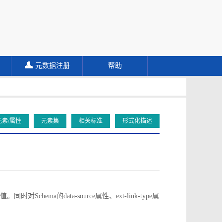
元数据注册
帮助
元素/属性
元素集
相关标准
形式化描述
对Schema的data-source属性、ext-link-type属