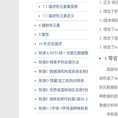
1. 正文-
7.1 描述性元素集简表
2. 增加
7.2 描述性元素定义
3.1版本相
8 辅助性元素
1. 增加了o
9 属性
2. 修改
10 形式化描述
3. 修改
附录A NSTL统一文献元数据数据唯一标识符规则
1 导言
附录B 特殊字符处理方法
国家科
附录C 数据源机构或系统名称表
经形成了从
附录D 馆藏/加工机构对照表
的元数据标
附录E 世界各国和地区名称代码-2字母代码（GB/T 265
种数据的统
附录F 语种名称代码第1部分-2字母代码（GB/T 4880.
数据分析和
附录G 2字母-3字母语种映射表
本标准