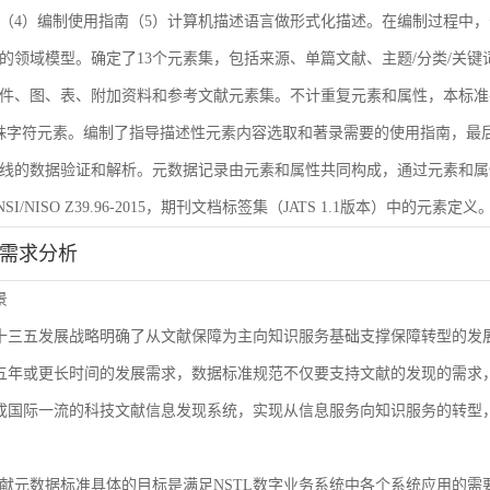
（4）编制使用指南（5）计算机描述语言做形式化描述。在编制过程中，
的领域模型。确定了13个元素集，包括来源、单篇文献、主题/分类/关键
件、图、表、附加资料和参考文献元素集。不计重复元素和属性，本标准共
殊字符元素。编制了指导描述性元素内容选取和著录需要的使用指南，最后
线的数据验证和解析。元数据记录由元素和属性共同构成，通过元素和属
I/NISO Z39.96-2015，期刊文档标签集（JATS 1.1版本）中的元素定义
能需求分析
景
L十三五发展战略明确了从文献保障为主向知识服务基础支撑保障转型的
来五年或更长时间的发展需求，数据标准规范不仅要支持文献的发现的需
建成国际一流的科技文献信息发现系统，实现从信息服务向知识服务的转型
献元数据标准具体的目标是满足NSTL数字业务系统中各个系统应用的需