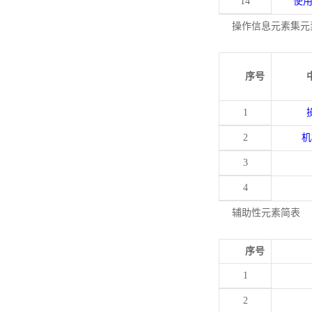
14
使
操作信息元素集元
序号
1
2
机
3
4
辅助性元素简表
序号
1
2