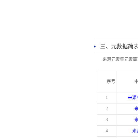
三、元数据简
来源元素集元素简
序号
1
来源
2
3
4
来