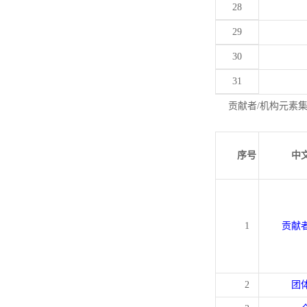
28
29
30
31
贡献者/机构元素
序号
中
1
贡献
2
团