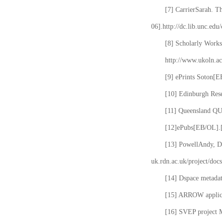
[7] CarrierSarah. T
06].http://dc.lib.unc.edu
[8] Scholarly Works
http://www.ukoln.ac
[9] ePrints Soton[E
[10] Edinburgh Rese
[11] Queensland QUT
[12]ePubs[EB/OL].[2
[13] PowellAndy, Da
uk.rdn.ac.uk/project/docs
[14] Dspace metada
[15] ARROW applicat
[16] SVEP project 