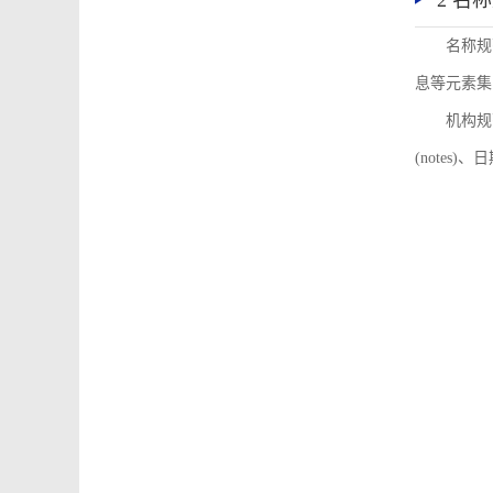
2 名
名称规
息等元素集
机构规
(notes)、