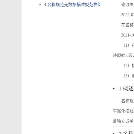
4 名称规范元数据描述规范样例
修改项
2022-0
在名称
2021-1
（1）在
述原始id
（2）
（3）
1 概述
名称规
丰富化描述
准独立成单