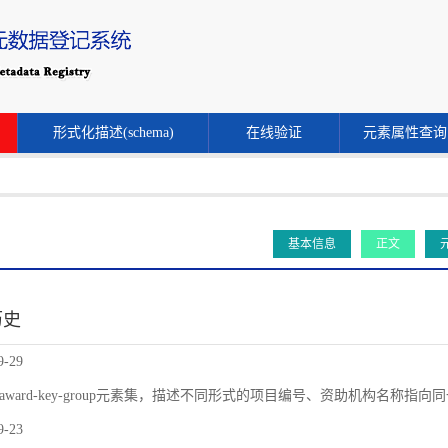
形式化描述(schema)
在线验证
元素属性查询
基本信息
正文
历史
9-29
award-key-group元素集，描述不同形式的项目编号、资助机构名称指
9-23