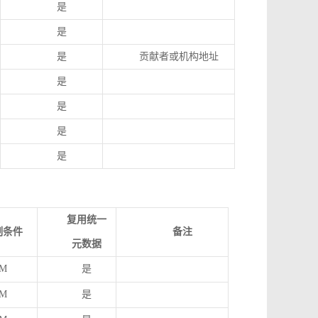
是
是
是
贡献者或机构地址
是
是
是
是
复用统一
制条件
备注
元数据
M
是
M
是