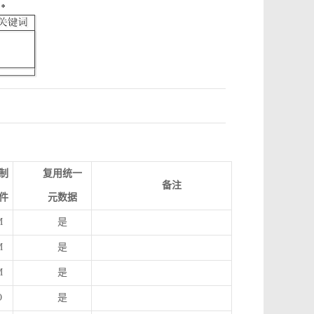
制
复用统一
备注
件
元数据
M
是
M
是
M
是
O
是