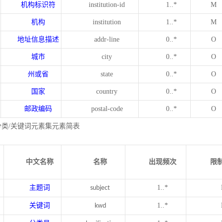
机构标识符
institution-id
1..*
M
机构
institution
1..*
M
地址信息描述
addr-line
0..*
O
城市
city
0..*
O
州或省
state
0..*
O
国家
country
0..*
O
邮政编码
postal-code
0..*
O
分类/关键词元素集元素简表
中文名称
名称
出现频次
限
主题词
1..*
subject
关键词
1..*
kwd