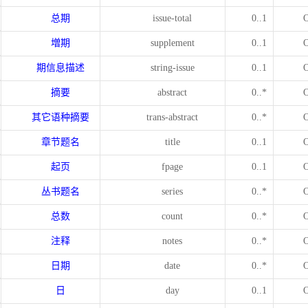
总期
issue-total
0..1
増期
supplement
0..1
期信息描述
string-issue
0..1
摘要
abstract
0..*
其它语种摘要
trans-abstract
0..*
章节题名
title
0..1
起页
fpage
0..1
丛书题名
series
0..*
总数
count
0..*
注释
notes
0..*
日期
date
0..*
日
day
0..1