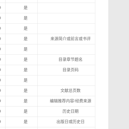
O
是
O
是
O
是
O
是
来源简介或前言或书评
O
是
O
是
目录章节题名
O
是
目录页码
O
是
O
是
文献总页数
O
是
编辑推荐内容
/
经费来源
O
是
历史日期
O
是
出版日或历史日