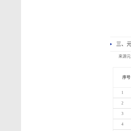
三、
来源元
序号
1
2
3
4