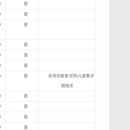
O
是
O
是
O
是
O
是
O
是
O
是
O
是
采用贡献者
/
机构元素集详
细描述
O
是
O
是
O
是
O
是