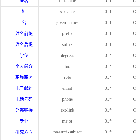
全名
full-name
0..1
O
姓
surname
0..1
O
名
given-names
0..1
O
姓名前缀
prefix
0..1
O
姓名后缀
suffix
0..1
O
学位
degrees
0..*
O
个人简介
bio
0..*
O
职称职务
role
0..*
O
电子邮箱
email
0..*
O
电话号码
phone
0..*
O
外部链接
ext-link
0..*
O
专业
major
0..*
O
研究方向
research-subject
0..*
O