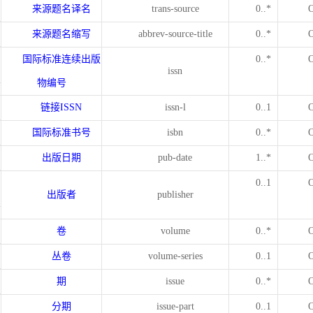
来源题名译名
trans-source
0..*
来源题名缩写
abbrev-source-title
0..*
国际标准连续出版
0..*
issn
物编号
链接
ISSN
issn-l
0..1
国际标准书号
isbn
0..*
出版日期
pub-date
1..*
0..1
出版者
publisher
卷
volume
0..*
丛卷
volume-series
0..1
期
issue
0..*
分期
issue-part
0..1