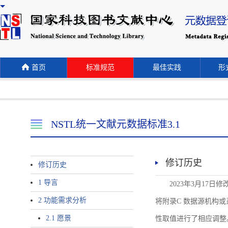
首页
标准规范
最佳实践
形式
NSTL统一文献元数据标准3.1
修订历史
修订历史
1 导言
2023年3月17日
2 功能需求分析
将附录C 数据源机构或系统名称
2.1 愿景
性取值进行了相应调整