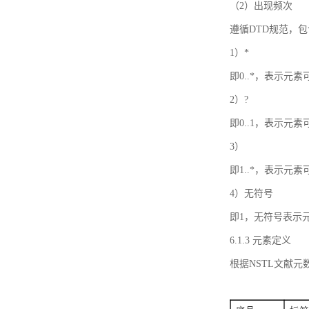
（2）出现频次
遵循DTD规范，
1）*
即0..*，表示元
2）?
即0..1，表示元
3）
即1..*，表示元
4）无符号
即1，无符号表示
6.1.3 元素定义
根据NSTL文献