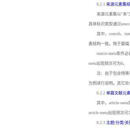
6.2.1
来源元素集
来源元素集以“本”
具体标识类型通过source
其中，contrib、
素结构一致。限于篇幅
source-meta条
meta出现频次可为0。
注：由于包含特殊字符s
为例进行说明。其它处
6.2.2
单篇文献元
其中，article-m
article-meta出现频次
6.2.3
主题/分类/