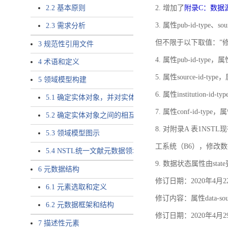
2.2 基本原则
2. 增加了
附录C：数据
3. 属性pub-id-type、so
2.3 需求分析
但不限于以下取值：”
3 规范性引用文件
4. 属性pub-id-type，
4 术语和定义
5. 属性source-id-ty
5 领域模型构建
6. 属性institution
5.1 确定实体对象，并对实体对象命名
7. 属性conf-id-ty
5.2 确定实体对象之间的相互关系，定义实体对象之间的
8. 对附录A 表1N
5.3 领域模型图示
工系统（B6），修改
5.4 NSTL统一文献元数据领域模型的验证
9. 数据状态属性由state
6 元数据结构
修订日期：2020年4月2
6.1 元素选取和定义
修订内容：属性data-
6.2 元数据框架和结构
修订日期：2020年4月2
7 描述性元素