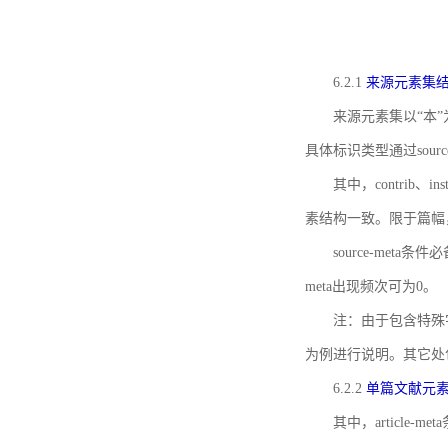
6.2.1
来源元素集
来源元素集以“本”
具体标识类型通过source
其中，contrib、
素结构一致。限于篇幅
source-meta条
meta出现频次可为0。
注：由于包含特殊字符s
为例进行说明。其它处
6.2.2
单篇文献元
其中，article-m