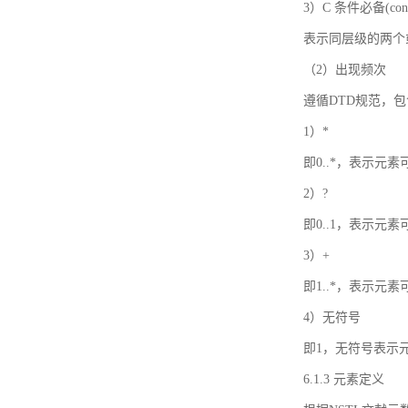
3）C 条件必备(condi
表示同层级的两个
（2）出现频次
遵循DTD规范，
1）*
即0..*，表示元
2）?
即0..1，表示元
3）+
即1..*，表示元
4）无符号
即1，无符号表示
6.1.3 元素定义