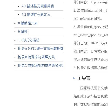
修订内容：1. proces
7.1 描述性元素集简表
2. 属性值internal_id，分别就
7.2 描述性元素定义
nstl_reference_id等。
8 辅助性元素
3. 属性值nstl_spec，分别就不同
9 属性
nstl_award_spec, nstl_
10 形式化描述
修订日期：2021年2月1
附录A NSTL统一文献元数据数据唯一标识符规则
修订内容：1. 将推荐取
附录B 特殊字符处理方法
涉及到的属性包括abbrev-typ
附录C 数据源机构或系统名称表
2. 附录C 数据源机构或系统
1 导言
国家科技图书文献
经形成了从科技信息采
的元数据标准仅能满足