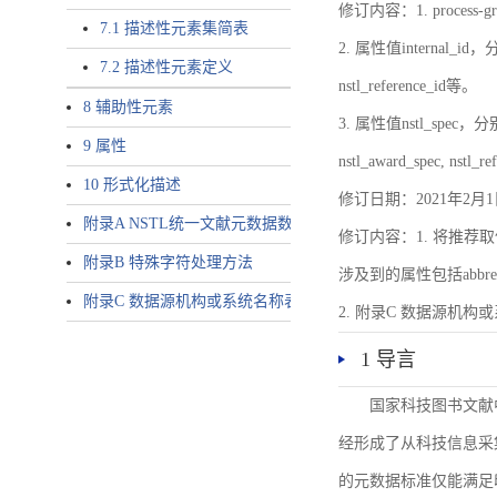
修订内容：1. proces
7.1 描述性元素集简表
2. 属性值internal_id，分别就
7.2 描述性元素定义
nstl_reference_id等。
8 辅助性元素
3. 属性值nstl_spec，分别就不同
9 属性
nstl_award_spec, nstl_
10 形式化描述
修订日期：2021年2月1
附录A NSTL统一文献元数据数据唯一标识符规则
修订内容：1. 将推荐取
附录B 特殊字符处理方法
涉及到的属性包括abbrev-typ
附录C 数据源机构或系统名称表
2. 附录C 数据源机构或系统
1 导言
国家科技图书文献
经形成了从科技信息采
的元数据标准仅能满足