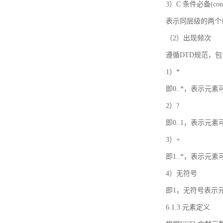
3）C 条件必备(condi
表示同层级的两个
（2）出现频次
遵循DTD规范，
1）*
即0..*，表示元
2）?
即0..1，表示元
3）+
即1..*，表示元
4）无符号
即1，无符号表示
6.1.3 元素定义