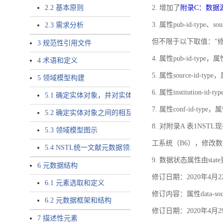
2.2 基本原则
2. 增加了
附录C：数据
3. 属性pub-id-type、so
2.3 需求分析
但不限于以下取值：”
3 规范性引用文件
4. 属性pub-id-type，
4 术语和定义
5. 属性source-id-ty
5 领域模型构建
6. 属性institution
5.1 确定实体对象，并对实体对象命名
7. 属性conf-id-ty
5.2 确定实体对象之间的相互关系，定义实体对象之间的
8. 对附录A 表1N
5.3 领域模型图示
工系统（B6），修改
5.4 NSTL统一文献元数据领域模型的验证
9. 数据状态属性由state
6 元数据结构
修订日期：2020年4月2
6.1 元素选取和定义
修订内容：属性data-
6.2 元数据框架和结构
修订日期：2020年4月2
7 描述性元素