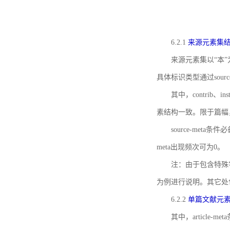
6.2.1
来源元素集
来源元素集以“本”
具体标识类型通过source
其中，contrib、
素结构一致。限于篇幅
source-meta条
meta出现频次可为0。
注：由于包含特殊字符s
为例进行说明。其它处
6.2.2
单篇文献元
其中，article-m