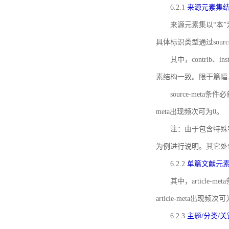
6.2.1
来源元素集
来源元素集以“本”
具体标识类型通过source
其中，contrib、
素结构一致。限于篇幅
source-meta条
meta出现频次可为0。
注：由于包含特殊字符s
为例进行说明。其它处
6.2.2
单篇文献元
其中，article-m
article-meta出现频次
6.2.3
主题/分类/