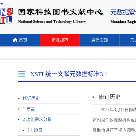
首页
标准规范
最佳实践
形式
NSTL统一文献元数据标准3.1
修订历史
修订历史
1 导言
2023年3月17日
2 功能需求分析
将附录C 数据源机构或系统名称
2.1 愿景
性取值进行了相应调整