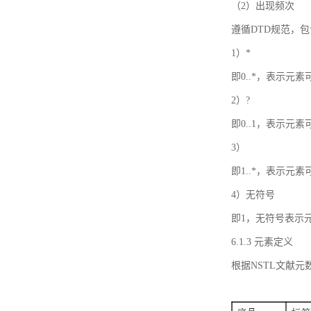
（2）出现频次
遵循DTD规范，
1）*
即0..*，表示元
2）?
即0..1，表示元
3）
即1..*，表示元
4）无符号
即1，无符号表示
6.1.3 元素定义
根据NSTL文献