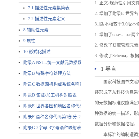
1. 正文-规范性引用文
7.1 描述性元素集简表
2. 增加了附录E-世
7.2 描述性元素定义
3.1版本相较于3.0版
8 辅助性元素
1. 增加了oases、oa
9 属性
2. 修改了获取管理元
10 形式化描述
3. 修改了Schem
附录A NSTL统一文献元数据数据唯一标识符规则
1 导言
附录B 特殊字符处理方法
国家科技图书文献
附录C 数据源机构或系统名称表
经形成了从科技信息采
附录D 馆藏/加工机构对照表
的元数据标准仅能满足
附录E 世界各国和地区名称代码-2字母代码（GB/T 2659-2000等
种数据的统一描述，形
附录F 语种名称代码第1部分-2字母代码（GB/T 4880.1-2005等同
数据分析和数据挖掘，
附录G 2字母-3字母语种映射表
本标准的编制遵循