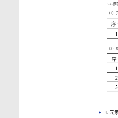
3.4
（1）
（2）
4. 