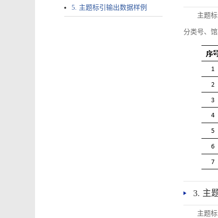
5. 主题标引输出数据样例
主题标
分类号、馆
3. 
主题标