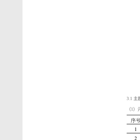
3.1
（1）