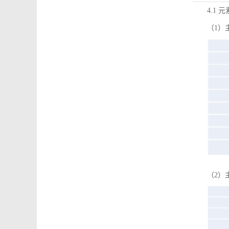
4.1 
（1）
（2）