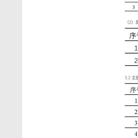
（2）
3.2