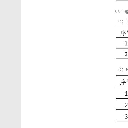
3.3 主
（1）
（2）