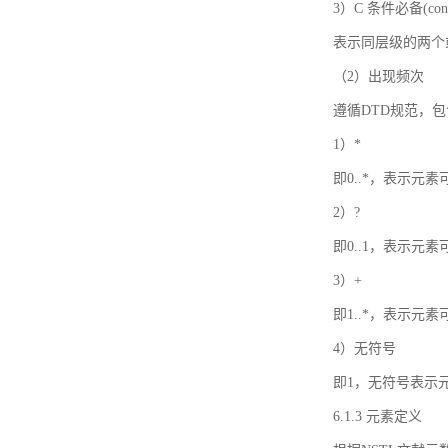
3）C 条件必备(condi
表示同层级的两个
（2）出现频次
遵循DTD规范，
1）*
即0..*，表示元
2）?
即0..1，表示元
3）+
即1..*，表示元
4）无符号
即1，无符号表示
6.1.3 元素定义