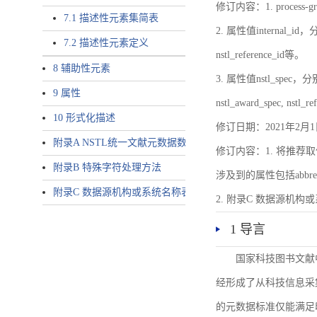
修订内容：1. proces
7.1 描述性元素集简表
2. 属性值internal_id，分别就
7.2 描述性元素定义
nstl_reference_id等。
8 辅助性元素
3. 属性值nstl_spec，分别就不同
9 属性
nstl_award_spec, nstl_
10 形式化描述
修订日期：2021年2月1
附录A NSTL统一文献元数据数据唯一标识符规则
修订内容：1. 将推荐取
附录B 特殊字符处理方法
涉及到的属性包括abbrev-typ
附录C 数据源机构或系统名称表
2. 附录C 数据源机构或系统
1 导言
国家科技图书文献
经形成了从科技信息采
的元数据标准仅能满足