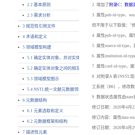
2.2 基本原则
2. 增加了
附录C：数据
3. 属性pub-id-type、so
2.3 需求分析
但不限于以下取值：”
3 规范性引用文件
4. 属性pub-id-type，
4 术语和定义
5. 属性source-id-ty
5 领域模型构建
6. 属性institution
5.1 确定实体对象，并对实体对象命名
7. 属性conf-id-ty
5.2 确定实体对象之间的相互关系，定义实体对象之间的
8. 对附录A 表1N
5.3 领域模型图示
工系统（B6），修改
5.4 NSTL统一文献元数据领域模型的验证
9. 数据状态属性由state
6 元数据结构
修订日期：2020年4月2
6.1 元素选取和定义
修订内容：属性data-
6.2 元数据框架和结构
修订日期：2020年4月2
7 描述性元素