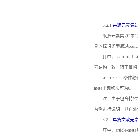
6.2.1
来源元素集
来源元素集以“本”
具体标识类型通过source
其中，contrib、
素结构一致。限于篇幅
source-meta条
meta出现频次可为0。
注：由于包含特殊字符s
为例进行说明。其它处
6.2.2
单篇文献元
其中，article-m