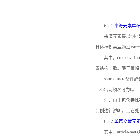
6.2.1
来源元素集
来源元素集以“本”
具体标识类型通过source
其中，contrib、
素结构一致。限于篇幅
source-meta条
meta出现频次可为0。
注：由于包含特殊字符s
为例进行说明。其它处
6.2.2
单篇文献元
其中，article-m