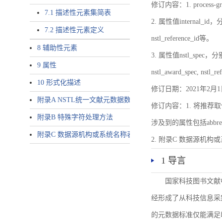
修订内容：1. proces
7.1 描述性元素集简表
2. 属性值internal_id，分别就
7.2 描述性元素定义
nstl_reference_id等。
8 辅助性元素
3. 属性值nstl_spec，分别就不同
9 属性
nstl_award_spec, nstl_
10 形式化描述
修订日期：2021年2月1
附录A NSTL统一文献元数据数据唯一标识符规则
修订内容：1. 将推荐取
附录B 特殊字符处理方法
涉及到的属性包括abbrev-typ
附录C 数据源机构或系统名称表
2. 附录C 数据源机构或系统
1 导言
国家科技图书文献
经形成了从科技信息采
的元数据标准仅能满足