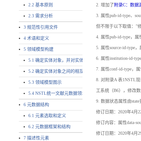
2.2 基本原则
2. 增加了
附录C：数据
3. 属性pub-id-type、so
2.3 需求分析
但不限于以下取值：”
3 规范性引用文件
4. 属性pub-id-type，
4 术语和定义
5. 属性source-id-ty
5 领域模型构建
6. 属性institution
5.1 确定实体对象，并对实体对象命名
7. 属性conf-id-ty
5.2 确定实体对象之间的相互关系，定义实体对象之间的
8. 对附录A 表1N
5.3 领域模型图示
工系统（B6），修改
5.4 NSTL统一文献元数据领域模型的验证
9. 数据状态属性由state
6 元数据结构
修订日期：2020年4月2
6.1 元素选取和定义
修订内容：属性data-
6.2 元数据框架和结构
修订日期：2020年4月2
7 描述性元素