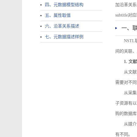
四、元数据模型结构
加沿革关系描述。
subtitle对应
五、属性取值
六、沿革关系描述
一、
七、元数据描述样例
NST
间的关联、
1. 
从文献
需要对不同
从采集
子资源有以
购的数据库
从媒介
有不同。