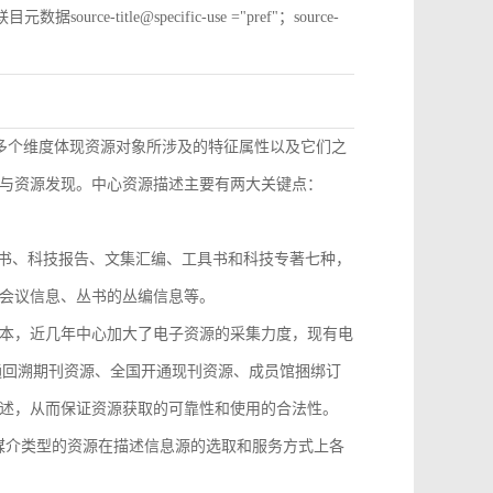
e-title@specific-use ="pref"；source-
从多个维度体现资源对象所涉及的特征属性以及它们之
与资源发现。中心资源描述主要有两大关键点：
技丛书、科技报告、文集汇编、工具书和科技专著七种，
会议信息、丛书的丛编信息等。
本，近几年中心加大了电子资源的采集力度，现有电
开通回溯期刊资源、全国开通现刊资源、成员馆捆绑订
述，从而保证资源获取的可靠性和使用的合法性。
，不同媒介类型的资源在描述信息源的选取和服务方式上各