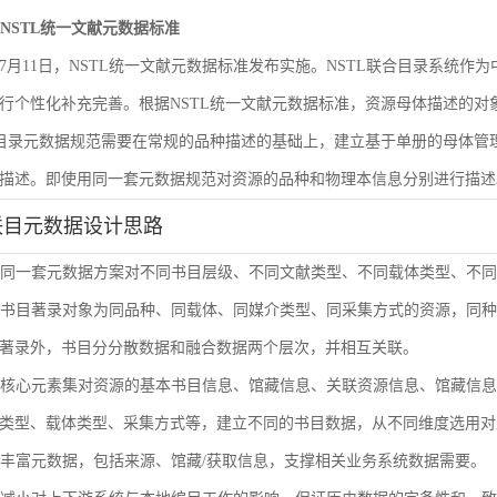
遵循NSTL统一文献元数据标准
6年7月11日，NSTL统一文献元数据标准发布实施。NSTL联合目录系统
行个性化补充完善。根据NSTL统一文献元数据标准，资源母体描述的
合目录元数据规范需要在常规的品种描述的基础上，建立基于单册的母体
描述。即使用同一套元数据规范对资源的品种和物理本信息分别进行描述
联目元数据设计思路
使用同一套元数据方案对不同书目层级、不同文献类型、不同载体类型、不
单册书目著录对象为同品种、同载体、同媒介类型、同采集方式的资源，同
著录外，书目分分散数据和融合数据两个层次，并相互关联。
通过核心元素集对资源的基本书目信息、馆藏信息、关联资源信息、馆藏信
类型、载体类型、采集方式等，建立不同的书目数据，从不同维度选用对
扩展丰富元数据，包括来源、馆藏/获取信息，支撑相关业务系统数据需要。