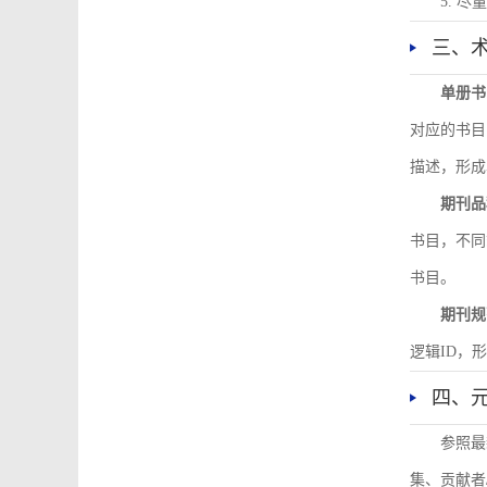
5. 
三、
单册书
对应的书目
描述，形成
期刊品
书目，不同
书目。
期刊规
逻辑ID，
四、
参照最
集、贡献者