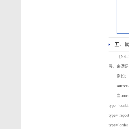
五、
《NS
展，来满足
例如：
source-
当sour
type="co
type="re
type="ord