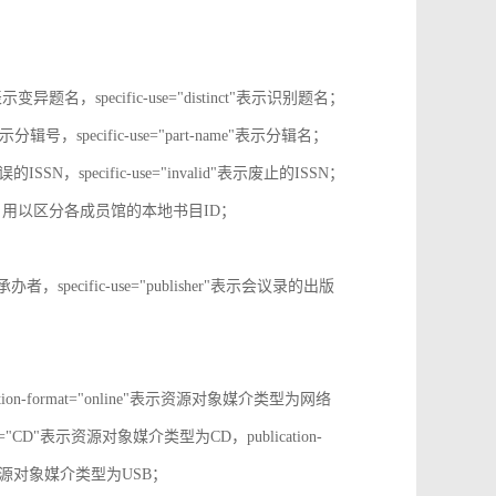
tive"表示变异题名，specific-use="distinct"表示识别题名；
-no"表示分辑号，specific-use="part-name"表示分辑名；
误的ISSN，specific-use="invalid"表示废止的ISSN；
ion-id，用以区分各成员馆的本地书目ID；
r"表示承办者，specific-use="publisher"表示会议录的出版
tion-format="online"表示资源对象媒介类型为网络
mat="CD"表示资源对象媒介类型为CD，publication-
表示表示资源对象媒介类型为USB；