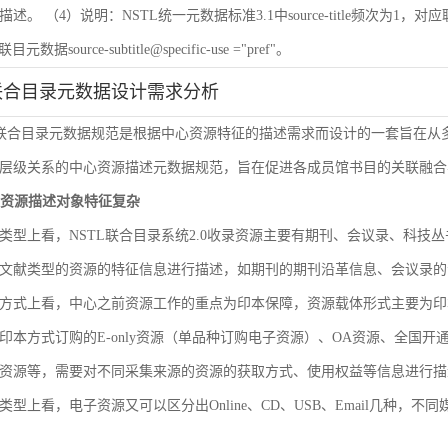
 （4）说明：NSTL统一元数据标准3.1中source-title频次为1，对应联目元数据sourc
联目元数据source-subtitle@specific-use ="pref"。
联合目录元数据设计需求分析
L联合目录元数据规范是根据中心资源特征的描述需求而设计的一套旨在
层级关系的中心资源描述元数据规范，旨在促进各成员馆书目的关联融合
文献资源描述对象特征复杂
类型上看，NSTL联合目录系统2.0收录资源主要有期刊、会议录、科
文献类型的资源的特征信息进行描述，如期刊的期刊沿革信息、会议录的
方式上看，中心之前资源工作的重点为印本保障，资源载体形式主要为印
印本方式订购的E-only资源（单品种订购电子资源）、OA资源、全国
资源等，需要对不同采集来源的资源的获取方式、使用权益等信息进行描
类型上看，电子资源又可以区分出Online、CD、USB、Email几种