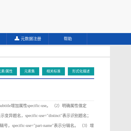
元数据注册
帮助
元素/属性
元素集
相关标准
形式化描述
ubtitle增加属性specific-use。 （2）明确属性值定
ive"表示变异题名，specific-use="distinct"表示识别题名；
"表示分辑号，specific-use="part-name"表示分辑名。 （3）增