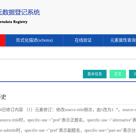
形式化描述(schema)
在线验证
元素属性查询
基本信息
正文
历史
24日修订内容 （1）元素修订：修改source-title频次，由1改为1..*。source-s
ce-title时，specific-use ="pref"表示正题名，specific-use ="alternat
-subtitle时，specific-use ="pref"表示副题名，specific-use="part-no