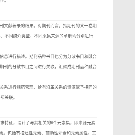
致性。
刊文献著录的结果。对期刊而言，指期刊的某一卷期
型、不同媒介类型、不同采集来源的单册均分别进行
信息进行描述。期刊品种书目也分为分散书目和融合
期刊的分散书目之间进行关联，汇聚成期刊品种融合
关系进行规范管理，给有沿革关系的资源赋予相同的
目都关联。
需求特征，设计了与其相关的6个元素集，即来源元素
素集。包括有描述性元素、辅助性元素和元素属性。其