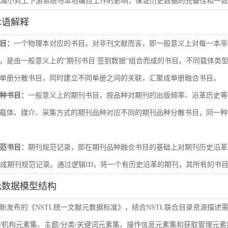
尽量减小对上下游系统与本地编目工作的影响，保证历史数据的完备性和一
术语解释
目：
一个物理本对应的书目。对非刊文献而言，即一般意义上对每一本非
，是由一般意义上的“期刊书目 签到数据”组合而成的书目。不同载体类
单册分散书目，同时建立不同单册之间的关联，汇聚成单册融合书目。
种书目：
一般意义上的期刊书目，按品种对期刊的出版频率、沿革历史等
载体、媒介、采集方式的期刊品种对应不同的期刊品种分散书目，同一种
范书目：
期刊规范记录，即在期刊品种融合书目的基础上对期刊历史沿革
形成期刊规范记录。通过逻辑ID，将一个有历史沿革的期刊，其所有的书
元数据模型结构
新发布的《NSTL统一文献元数据标准》，结合NSTL联合目录资源描述
/机构元素集、主题/分类/关键词元素集、操作信息元素集和获取管理元