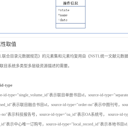
属性取值
TL联合目录元数据规范》的元素集和元素均复用自《NSTL统一文献元
联目系统多类型多层级资源描述的需要。
id-type
ce-id-type="single_volume_id"表示联目单册书目id，source-id-type="sepa
nbined_id"表示联目融合书目id，source-id-type="order-no"表示中图刊号，sour
port-no"表示科技报告号，source-id-type="oa_id"表示OA系统号， source-id-
er_id"表示中心唯一订购号，source-id-type="local_record_id"表示本地书目id，s