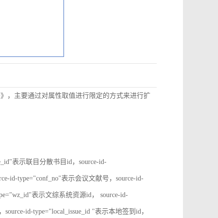
数据》，主要通过对属性取值进行限定的方式来进行扩
rate_id"表示联目分散书目id，source-id-
ce-id-type="conf_no"表示会议文献号，source-id-
type="wz_id"表示文综系统资源id， source-id-
ource-id-type="local_issue_id "表示本地签到id，