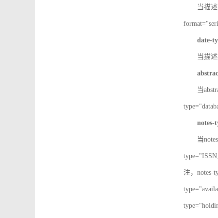
当描述IS
format="
date-t
当描述期
abstra
当abst
type="d
notes-
当note
type="IS
注，notes-
type="av
type="h