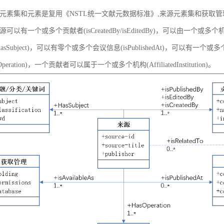
元素集和元素是复用《NSTL统一文献元数据标准》,来源元素集和获取
以有一个或多个贡献者(isCreatedBy/isEditedBy)，可以由一个或多个机
asSubject)，可以有零个或多个会议信息(isPublishedAt)，可以有一个或
peration)，一个贡献者可以属于一个或多个机构(AffiliatedInstitution)。