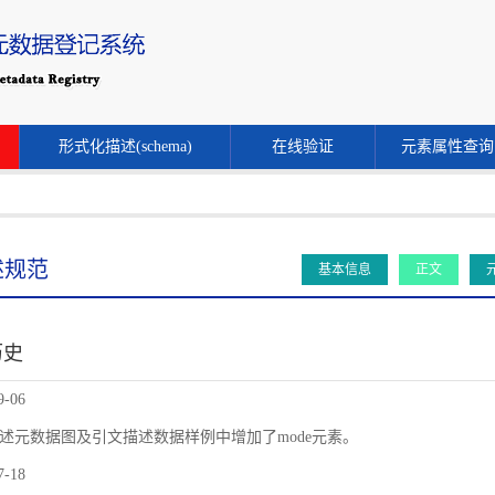
形式化描述(schema)
在线验证
元素属性查询
述规范
基本信息
正文
历史
9-06
述元数据图及引文描述数据样例中增加了mode元素。
7-18