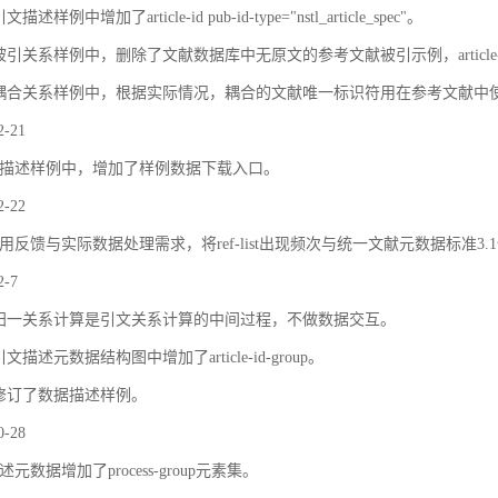
描述样例中增加了article-id pub-id-type="nstl_article_spec"。
被引关系样例中，删除了文献数据库中无原文的参考文献被引示例，article
耦合关系样例中，根据实际情况，耦合的文献唯一标识符用在参考文献中
2-21
描述样例中，增加了样例数据下载入口。
2-22
用反馈与实际数据处理需求，将ref-list出现频次与统一文献元数据标准3.
2-7
归一关系计算是引文关系计算的中间过程，不做数据交互。
文描述元数据结构图中增加了article-id-group。
修订了数据描述样例。
0-28
元数据增加了process-group元素集。