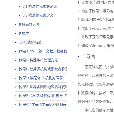
1. 正文-规范性引用文
7.1 描述性元素集简表
2. 增加了附录E-世
7.2 描述性元素定义
3.1版本相较于3.0版
8 辅助性元素
1. 增加了oases、oa
9 属性
2. 修改了获取管理元
10 形式化描述
3. 修改了Schem
附录A NSTL统一文献元数据数据唯一标识符规则
1 导言
附录B 特殊字符处理方法
国家科技图书文献
附录C 数据源机构或系统名称表
经形成了从科技信息采
附录D 馆藏/加工机构对照表
的元数据标准仅能满足
附录E 世界各国和地区名称代码-2字母代码（GB/T 2659-2000等
种数据的统一描述，形
附录F 语种名称代码第1部分-2字母代码（GB/T 4880.1-2005等同
数据分析和数据挖掘，
附录G 2字母-3字母语种映射表
本标准的编制遵循