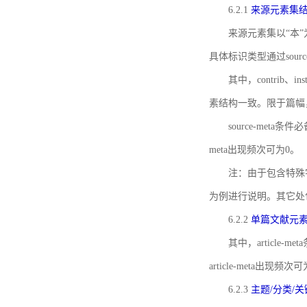
6.2.1
来源元素集
来源元素集以“本”
具体标识类型通过source
其中，contrib、
素结构一致。限于篇幅
source-meta条
meta出现频次可为0。
注：由于包含特殊字符s
为例进行说明。其它处
6.2.2
单篇文献元
其中，article-m
article-meta出现频次
6.2.3
主题/分类/