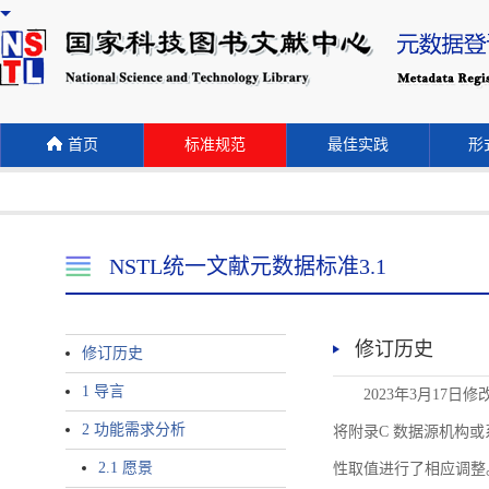
首页
标准规范
最佳实践
形式
NSTL统一文献元数据标准3.1
修订历史
修订历史
1 导言
2023年3月17日
2 功能需求分析
将附录C 数据源机构或系统名称
2.1 愿景
性取值进行了相应调整