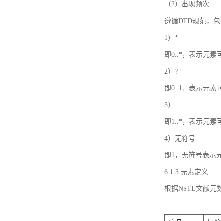
（2）出现频次
遵循DTD规范，
1）*
即0..*，表示元
2）?
即0..1，表示元
3）
即1..*，表示元
4）无符号
即1，无符号表示
6.1.3 元素定义
根据NSTL文献