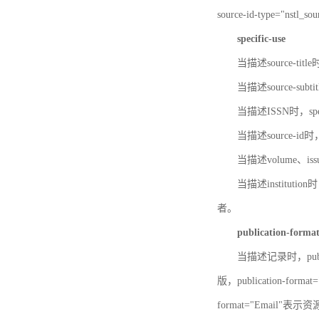
source-id-type="nst
specific-use
当描述source-title
当描述source-subti
当描述ISSN时，speci
当描述source-id
当描述volume、iss
当描述institution
者。
publication-forma
当描述记录时，publi
版，publication-fo
format="Email"表