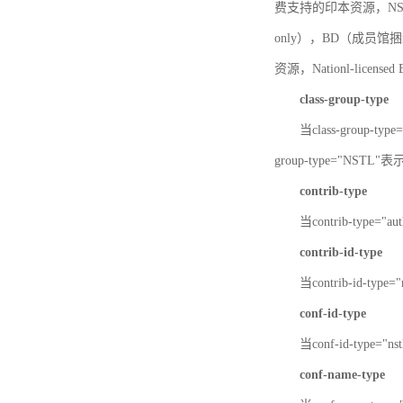
费支持的印本资源，NSTL-
only），BD（成员馆捆绑
资源，Nationl-licen
class-group-type
当class-group-
group-type="NST
contrib-type
当contrib-type="
contrib-id-type
当contrib-id-ty
conf-id-type
当conf-id-type=
conf-name-type