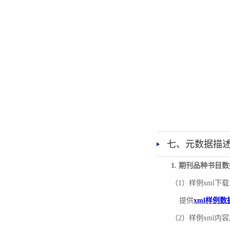
七、元数据描
1. 期刊品种书目
（1）样例xml下载
提供
xml样例数
（2）样例xml内