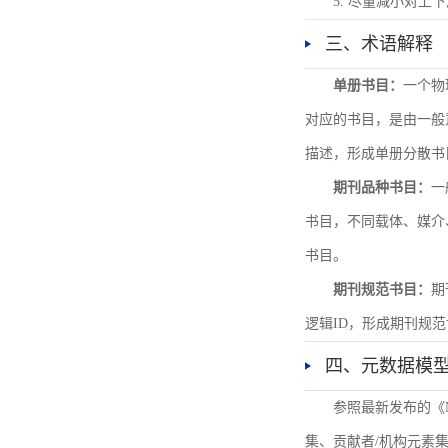
5. 尽量减小对
三、术语解释
单册书目：
一个物
对应的书目，是由一般
描述，形成单册分散书
期刊品种书目：
一
书目，不同载体、媒介
书目。
期刊规范书目：
期
逻辑ID，形成期刊规
四、元数据模
参照最新发布的《
集、贡献者/机构元素