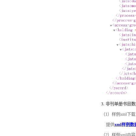
3. 非刊单册书目
（1）样例xml下载
提供
xml样例数
（2）样例xml内