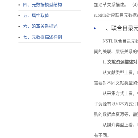
四、元数据模型结构
加沿革关系描述。 （4）说明：N
subtitle对应联目元数据sourc
五、属性取值
六、沿革关系描述
一、联合目录
七、元数据描述样例
NSTL联合目录
间的关联、层级关系的
1. 文献资源描述
从文献类型上看，
需要对不同文献类型的
从采集方式上看，
子资源有以印本方式订
购的数据库资源等，需
从媒介类型上看，电
有不同。