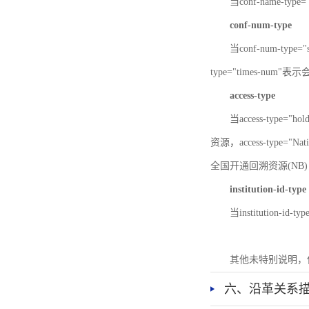
当conf-name-typ
conf-num-type
当conf-num-typ
type="times-num
access-type
当access-type="
资源，access-type="Nat
全国开通回溯资源(NB)，ac
institution-id-type
当institution-id
其他未特别说明，
六、沿革关系