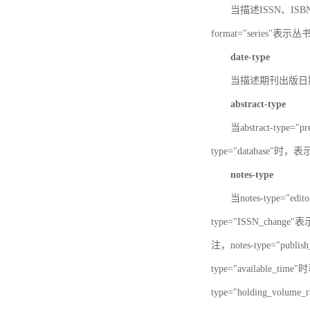
当描述ISSN、ISBN时，
format="series"表示丛
date-type
当描述期刊出版日期时，d
abstract-type
当abstract-type=
type="database"
notes-type
当notes-type="ed
type="ISSN_chang
注，notes-type="pu
type="available_
type="holding_v