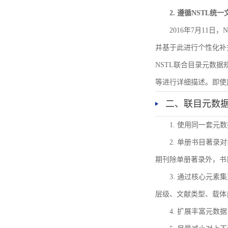
2. 遵循NSTL统
2016年7月11
并基于此进行个性化补
NSTL联合目录元数
等进行详细描述。即使
二、联目元数
1. 使用同一套
2. 单册书目著
期刊除单册著录外，书
3. 通过核心元
层级、文献类型、载体
4. 扩展丰富元