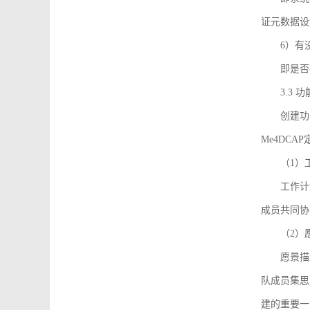
证元数据设
6）有
即是否
3.3
创建功能需
Me4DC
（1）
工作计
成员共同协
（2）
愿景描
队成员集思
建的重要一