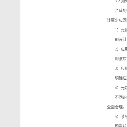
3.2
合适的
计至少应回
1）元
即设计
2）应
即该应
3）应
明确应
4）元
不同的
全面合理。
5）系
即系统