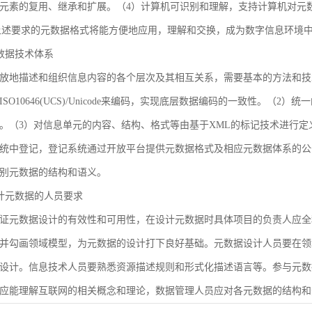
元素的复用、继承和扩展。（4）计算机可识别和理解，支持计算机对元
合上述要求的元数据格式将能方便地应用，理解和交换，成为数字信息环境
 元数据技术体系
放地描述和组织信息内容的各个层次及其相互关系，需要基本的方法和技
SO10646(UCS)/Unicode来编码，实现底层数据编码的一致性。（
。（3）对信息单元的内容、结构、格式等由基于XML的标记技术进行定
统中登记，登记系统通过开放平台提供元数据格式及相应元数据体系的公
别元数据的结构和语义。
 设计元数据的人员要求
证元数据设计的有效性和可用性，在设计元数据时具体项目的负责人应全
并勾画领域模型，为元数据的设计打下良好基础。元数据设计人员要在领
设计。信息技术人员要熟悉资源描述规则和形式化描述语言等。参与元数
应能理解互联网的相关概念和理论，数据管理人员应对各元数据的结构和