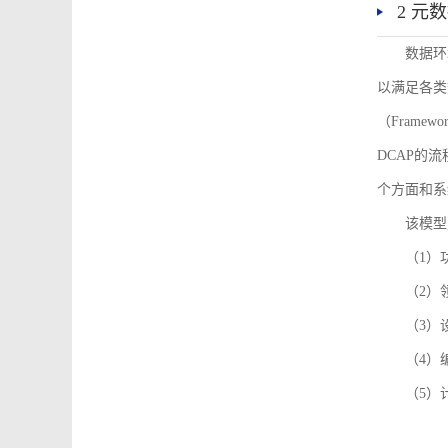
2 元
数据环
以满足各类
（Framew
DCAP的
个方面和系
该模型
（1）
（2）
（3）
（4）
（5）