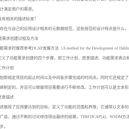
计满足用户的需求。
没有相关的描述标准？
存在与自己的应用设计相关的元数据规范，这些规范的设计特点是什么，
 功能需求创建过程及方法
求时推荐参考DCAP发展方法（A method for the Development of Dublin Core
AP定义了功能需求创建的四个步骤，即工作计划、愿景描述、功能需求表
工作计划
划即规定项目的起止时间以及中间各步骤完成的时间点。同时它还规定了
商制定的，并且可以根据项目需要进行不断修改。工作计划可以是文本形
愿景描述
述展现了应用要达到的目标，定义了功能的范围和界限，它通常以文本的
广益，通过不断的讨论修改得出最终的结果。TBM DCAP[4]、WSDM方法
步。