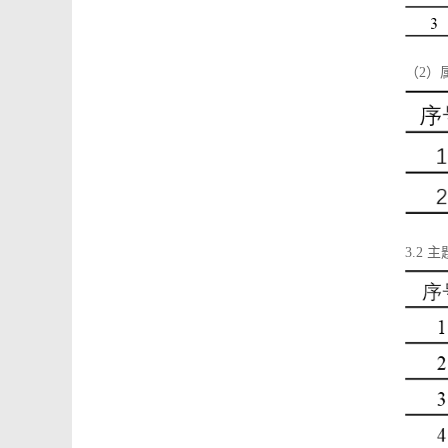
（2）
3.2