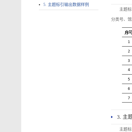
5. 主题标引输出数据样例
主题标
分类号、馆
3. 
主题标