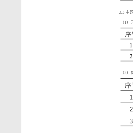
3.3 主
（1）
（2）