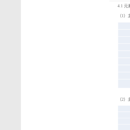
4.1 
（1）
（2）