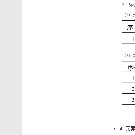
3.4
（1）
（2）
4. 