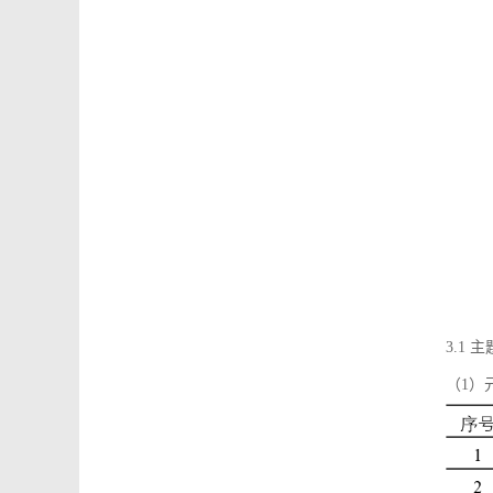
3.1
（1）