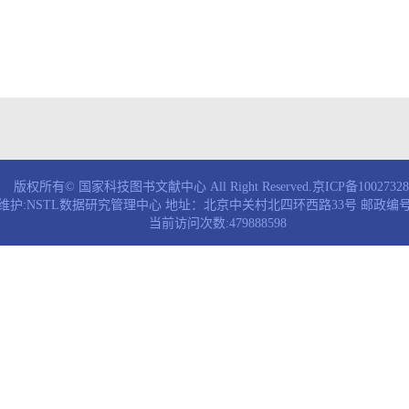
版权所有© 国家科技图书文献中心 All Right Reserved.京ICP备1002732
维护:NSTL数据研究管理中心 地址：北京中关村北四环西路33号 邮政编号：
当前访问次数:479888598