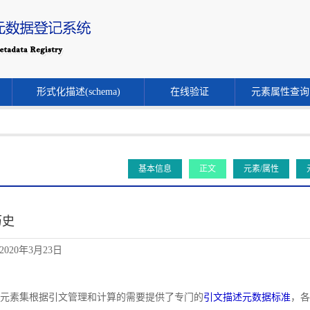
形式化描述(schema)
在线验证
元素属性查询
基本信息
正文
元素/属性
历史
020年3月23日
文献元素集根据引文管理和计算的需要提供了专门的
引文描述元数据标准
，各