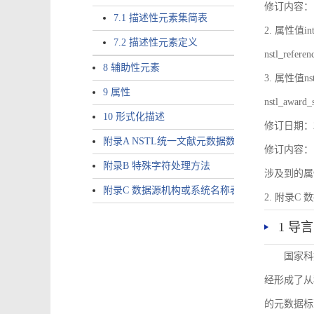
修订内容：1.
7.1 描述性元素集简表
2. 属性值inte
7.2 描述性元素定义
nstl_refer
8 辅助性元素
3. 属性值nstl
9 属性
nstl_award_
10 形式化描述
修订日期：2
附录A NSTL统一文献元数据数据唯一标识符规则
修订内容：1
附录B 特殊字符处理方法
涉及到的属性包括a
附录C 数据源机构或系统名称表
2. 附录C 
1 导言
国家科
经形成了从
的元数据标