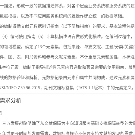
一描述，形成一致的数据描述体系，对各个层面业务系统和服务系统的建
数据挖掘，以及不同应用服务系统间的互操作建立统一的数据基础。
的编制遵循文献元数据制订指南（以下简称指南）的要求，基本流程包括
（4）编制使用指南（5）计算机描述语言做形式化描述。在编制过程中，
的领域模型。确定了13个元素集，包括来源、单篇文献、主题/分类/关键
件、图、表、附加资料和参考文献元素集。不计重复元素和属性，本标准共
殊字符元素。编制了指导描述性元素内容选取和著录需要的使用指南，最后
线的数据验证和解析。元数据记录由元素和属性共同构成，通过元素和属
I/NISO Z39.96-2015，期刊文档标签集（JATS 1.1版本）中的元素定义
能需求分析
景
L十三五发展战略明确了从文献保障为主向知识服务基础支撑保障转型的
来五年或更长时间的发展需求，数据标准规范不仅要支持文献的发现的需