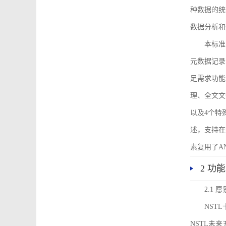
种数据的统
数据分析和
本标准
元数据记录
足需求功能
理、全文文
以及4个特
述，支持在
素复用了ANS
2 功
2.1 愿
NST
NSTL未