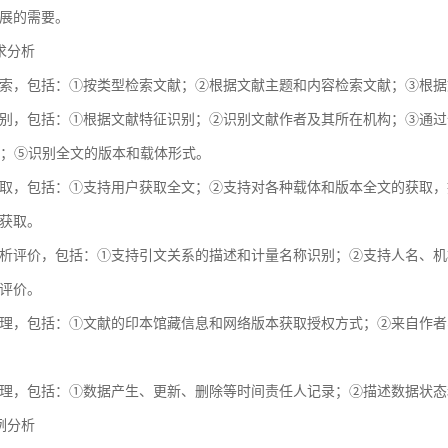
展的需要。
需求分析
索，包括：①按类型检索文献；②根据文献主题和内容检索文献；③根据
别，包括：①根据文献特征识别；②识别文献作者及其所在机构；③通过全球
献；⑤识别全文的版本和载体形式。
取，包括：①支持用户获取全文；②支持对各种载体和版本全文的获取，
获取。
析评价，包括：①支持引文关系的描述和计量名称识别；②支持人名、机
评价。
理，包括：①文献的印本馆藏信息和网络版本获取授权方式；②来自作者
理，包括：①数据产生、更新、删除等时间责任人记录；②描述数据状态
用例分析