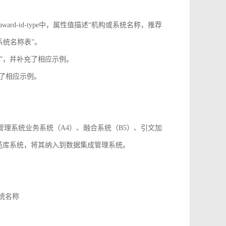
onf-id-type、award-id-type中，属性值描述“机构或系统名称，推荐
系统名称表”。
paper_id”，并补充了相应示例。
，并补充了相应示例。
成管理系统业务系统（A4）、融合系统（B5）、引文加
规范库系统，将其纳入到数据集成管理系统。
系统名称