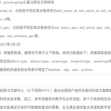
 process-group元素注释及示例修改
rnal_id，分别就不同实体对象修改为nstl_source_id, nstl_article_id, nstl_contrib_id,
ence_id等。
_spec，分别就不同实体对象修改为nstl_source_spec, nstl_article_spec, nstl_contrib_
spec, nstl_reference_spec等。
021年2月1日
. 将推荐取值、推荐但不限于以下取值，修改为取值如下；将推荐取值规则改为取值
bbrev-type、abstract-type、access-type、award-id-type、award-ty
数据源机构或系统名称表中增加了bentham、edp、asce、archives
技图书文献中心（以下简称NSTL）面向全国用户提供全面的科技文献数
科技信息采集、加工、发布到服务的数字化业务流程，各个子系统相互协
准仅能满足印本时代数据库建设的需要，无法满足描述复合资源和数字资