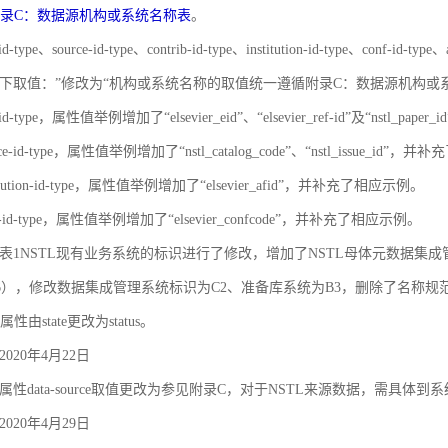
录C：数据源机构或系统名称表
。
id-type、source-id-type、contrib-id-type、institution-id-type、c
下取值：”修改为“机构或系统名称的取值统一遵循附录C：数据源机构或
-id-type，属性值举例增加了“elsevier_eid”、“elsevier_ref-id”及“nstl_
rce-id-type，属性值举例增加了“nstl_catalog_code”、“nstl_issue_id”
titution-id-type，属性值举例增加了“elsevier_afid”，并补充了相应示例。
nf-id-type，属性值举例增加了“elsevier_confcode”，并补充了相应示例。
对象之间的关联和约束
录A 表1NSTL现有业务系统的标识进行了修改，增加了NSTL母体元数据集
6），修改数据集成管理系统标识为C2、准备库系统为B3，删除了名称
属性由state更改为status。
020年4月22日
性data-source取值更改为参见附录C，对于NSTL来源数据，需具体到
020年4月29日