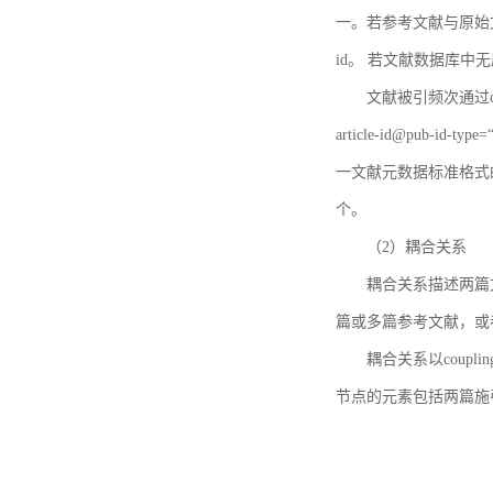
一。若参考文献与原始文献
id。 若文献数据库中
文献被引频次通过c
article-id@pub-id
一文献元数据标准格式
个。
（2）耦合关系
耦合关系描述两篇
篇或多篇参考文献，或
耦合关系以coupl
节点的元素包括两篇施