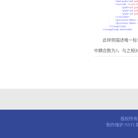
此样例描述唯一标识符为B
中耦合数为3，与之相
版权所有© 
制作维护:NST