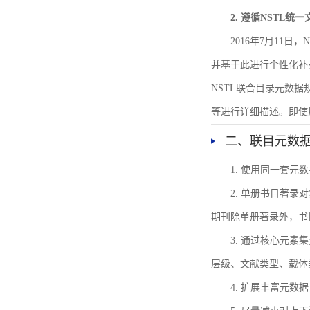
2. 遵循NSTL统
2016年7月11
并基于此进行个性化补
NSTL联合目录元数
等进行详细描述。即使
二、联目元数
1. 使用同一套
2. 单册书目著
期刊除单册著录外，书
3. 通过核心元
层级、文献类型、载体
4. 扩展丰富元