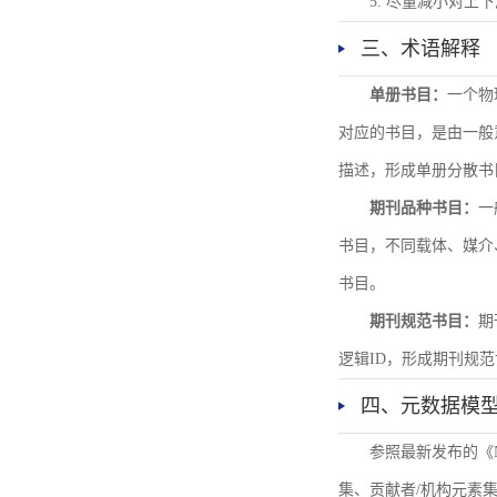
5. 尽量减小对
三、术语解释
单册书目：
一个物
对应的书目，是由一般
描述，形成单册分散书
期刊品种书目：
一
书目，不同载体、媒介
书目。
期刊规范书目：
期
逻辑ID，形成期刊规
四、元数据模
参照最新发布的《
集、贡献者/机构元素