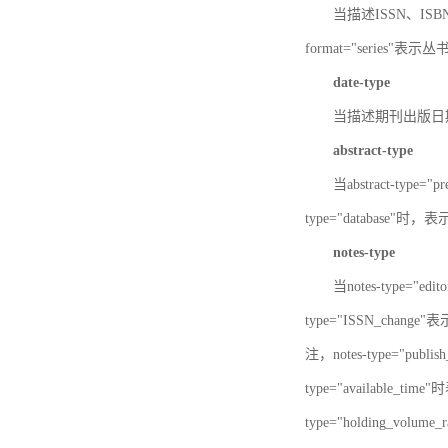
当描述ISSN、ISBN时，
format="series"表示丛
date-type
当描述期刊出版日期时，d
abstract-type
当abstract-type=
type="database"
notes-type
当notes-type="ed
type="ISSN_chang
注，notes-type="pu
type="available_
type="holding_v