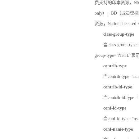
费支持的印本资源，NSTL-
only），BD（成员馆捆绑
资源，Nationl-licen
class-group-type
当class-group-
group-type="NST
contrib-type
当contrib-type="
contrib-id-type
当contrib-id-ty
conf-id-type
当conf-id-type=
conf-name-type