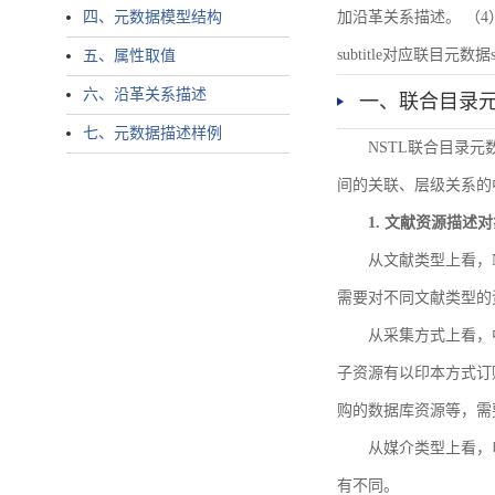
四、元数据模型结构
加沿革关系描述。 （4）说明：N
subtitle对应联目元数据sourc
五、属性取值
六、沿革关系描述
一、联合目录
七、元数据描述样例
NSTL联合目录
间的关联、层级关系的
1. 文献资源描述
从文献类型上看，
需要对不同文献类型的
从采集方式上看，
子资源有以印本方式订
购的数据库资源等，需
从媒介类型上看，电
有不同。