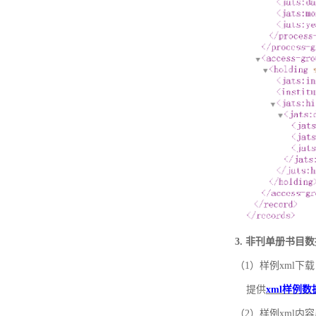
3. 非刊单册书目
（1）样例xml下载
提供
xml样例数
（2）样例xml内