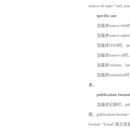
source-id-type="nst
specific-use
当描述source-title
当描述source-subti
当描述ISSN时，speci
当描述source-id
当描述volume、iss
当描述institution
者。
publication-forma
当描述记录时，publi
版，publication-fo
format="Email"表