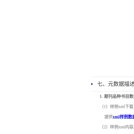
七、元数据描
1. 期刊品种书目
（1）样例xml下载
提供
xml样例数
（2）样例xml内