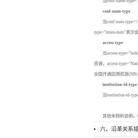
当conf-name-typ
conf-num-type
当conf-num-typ
type="times-num
access-type
当access-type="
资源，access-type="Nat
全国开通回溯资源(NB)，ac
institution-id-type
当institution-id
其他未特别说明，
六、沿革关系