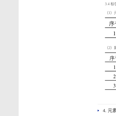
3.4
（1）
（2）
4. 