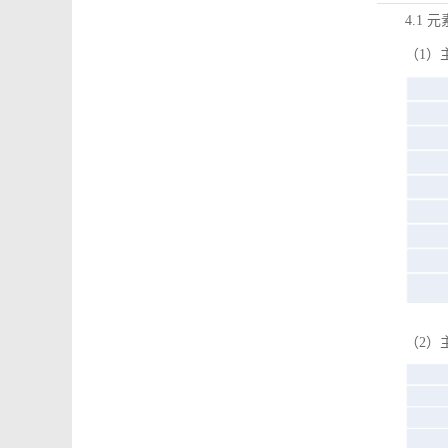
4.1 
（1）
（2）