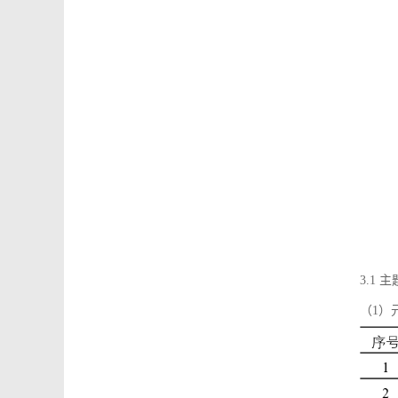
3.1
（1）