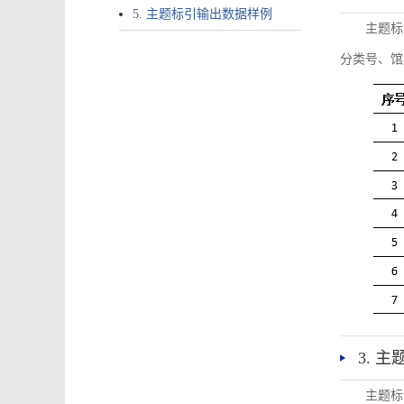
5. 主题标引输出数据样例
主题标
分类号、馆
3. 
主题标