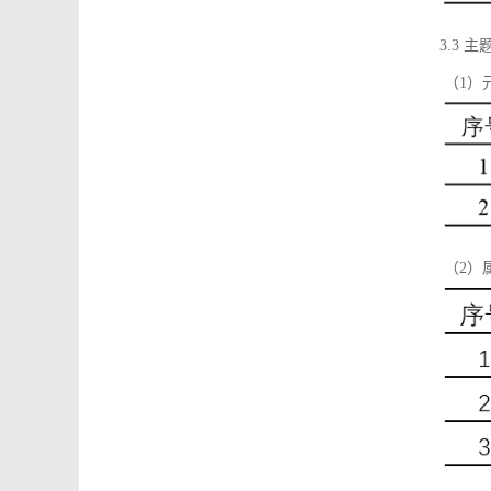
3.3 主
（1）
（2）