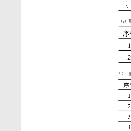
（2）
3.2