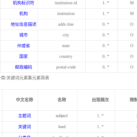
机构标识符
institution-id
1..*
M
机构
institution
1..*
M
地址信息描述
addr-line
0..*
O
城市
city
0..*
O
州或省
state
0..*
O
国家
country
0..*
O
邮政编码
postal-code
0..*
O
分类/关键词元素集元素简表
中文名称
名称
出现频次
限
主题词
1..*
subject
关键词
1..*
kwd