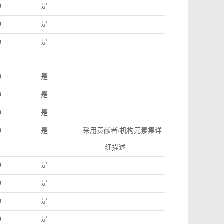
O
是
O
是
O
是
O
是
O
是
O
是
O
是
采用贡献者
/
机构元素集详
细描述
O
是
O
是
O
是
O
是