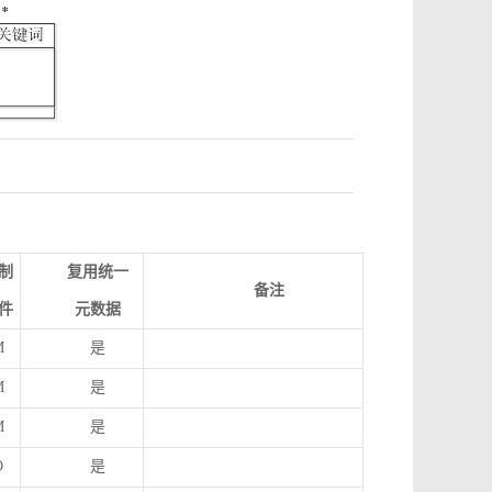
制
复用统一
备注
件
元数据
M
是
M
是
M
是
O
是