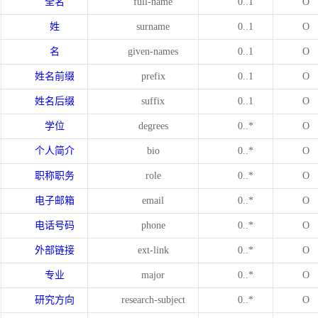
全名
full-name
0..1
O
姓
surname
0..1
O
名
given-names
0..1
O
姓名前缀
prefix
0..1
O
姓名后缀
suffix
0..1
O
学位
degrees
0..*
O
个人简介
bio
0..*
O
职称职务
role
0..*
O
电子邮箱
email
0..*
O
电话号码
phone
0..*
O
外部链接
ext-link
0..*
O
专业
major
0..*
O
研究方向
research-subject
0..*
O