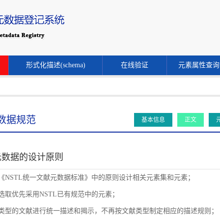
形式化描述(schema)
在线验证
元素属性查询
数据规范
基本信息
正文
元数据的设计原则
循《NSTL统一文献元数据标准》中的原则设计相关元素集和元素；
素选取优先采用NSTL已有规范中的元素；
同类型的文献进行统一描述和揭示，不再按文献类型制定相应的描述规则；