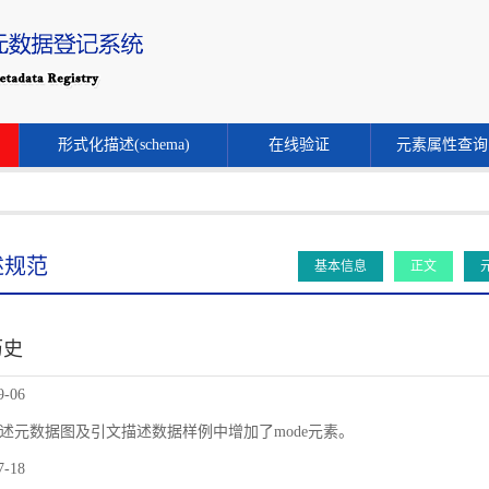
形式化描述(schema)
在线验证
元素属性查询
述规范
基本信息
正文
历史
9-06
述元数据图及引文描述数据样例中增加了mode元素。
7-18