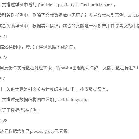
描述样例中增加了article-id pub-id-type="nstl_article_spec"。
被引关系样例中，删除了文献数据库中无原文的参考文献被引示例，article
耦合关系样例中，根据实际情况，耦合的文献唯一标识符用在参考文献中
2-21
描述样例中，增加了样例数据下载入口。
2-22
用反馈与实际数据处理需求，将ref-list出现频次与统一文献元数据标准3.
2-7
归一关系计算是引文关系计算的中间过程，不做数据交互。
文描述元数据结构图中增加了article-id-group。
修订了数据描述样例。
0-28
元数据增加了process-group元素集。