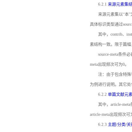
6.2.1
来源元素集
来源元素集以“本”
具体标识类型通过source
其中，contrib、
素结构一致。限于篇幅
source-meta条
meta出现频次可为0。
注：由于包含特殊字符s
为例进行说明。其它处
6.2.2
单篇文献元
其中，article-m
article-meta出现频次
6.2.3
主题/分类/