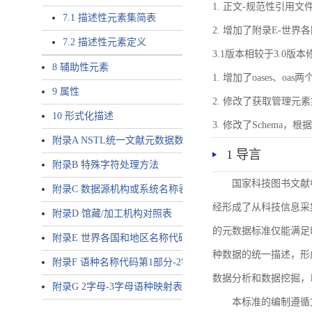
1. 正文-规范性引用文
7.1 描述性元素集简表
2. 增加了附录E-世
7.2 描述性元素定义
3.1版本相较于3.0版
8 辅助性元素
1. 增加了oases、oa
9 属性
2. 修改了获取管理元
10 形式化描述
3. 修改了Schem
附录A NSTL统一文献元数据数据唯一标识符规则
1 导言
附录B 特殊字符处理方法
国家科技图书文献
附录C 数据源机构或系统名称表
经形成了从科技信息采
附录D 馆藏/加工机构对照表
的元数据标准仅能满足
附录E 世界各国和地区名称代码-2字母代码（GB/T 2659-2000等
种数据的统一描述，形
附录F 语种名称代码第1部分-2字母代码（GB/T 4880.1-2005等同
数据分析和数据挖掘，
附录G 2字母-3字母语种映射表
本标准的编制遵循