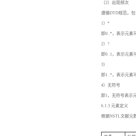
（2）出现频次
遵循DTD规范，
1）*
即0..*，表示元
2）?
即0..1，表示元
3）
即1..*，表示元
4）无符号
即1，无符号表示
6.1.3 元素定义
根据NSTL文献