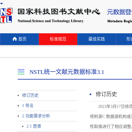
首页
标准规范
最佳实践
形式
NSTL统一文献元数据标准3.1
修订历史
修订历史
1 导言
2023年3月17日
2 功能需求分析
将附录C 数据源机构或系统名称
2.1 愿景
性取值进行了相应调整