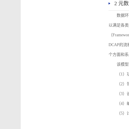
2 元
数据环
以满足各类
（Framew
DCAP的
个方面和系
该模型
（1）
（2）
（3）
（4）
（5）