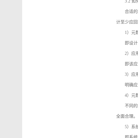
3.2
合适的
计至少应回
1）元
即设计
2）应
即该应
3）应
明确应
4）元
不同的
全面合理。
5）系
即系统