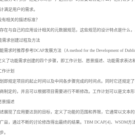
计满足用户的需求。
没有相关的描述标准？
存在与自己的应用设计相关的元数据规范，这些规范的设计特点是什么，
 功能需求创建过程及方法
求时推荐参考DCAP发展方法（A method for the Development of Dublin Core
AP定义了功能需求创建的四个步骤，即工作计划、愿景描述、功能需求表
工作计划
划即规定项目的起止时间以及中间各步骤完成的时间点。同时它还规定了
商制定的，并且可以根据项目需要进行不断修改。工作计划可以是文本形
愿景描述
述展现了应用要达到的目标，定义了功能的范围和界限，它通常以文本的
广益，通过不断的讨论修改得出最终的结果。TBM DCAP[4]、WSDM方法
步。