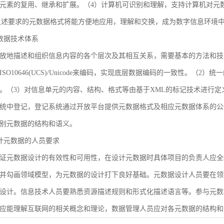
元素的复用、继承和扩展。（4）计算机可识别和理解，支持计算机对元
合上述要求的元数据格式将能方便地应用，理解和交换，成为数字信息环境
 元数据技术体系
放地描述和组织信息内容的各个层次及其相互关系，需要基本的方法和技
SO10646(UCS)/Unicode来编码，实现底层数据编码的一致性。（
。（3）对信息单元的内容、结构、格式等由基于XML的标记技术进行定
统中登记，登记系统通过开放平台提供元数据格式及相应元数据体系的公
别元数据的结构和语义。
 设计元数据的人员要求
证元数据设计的有效性和可用性，在设计元数据时具体项目的负责人应全
并勾画领域模型，为元数据的设计打下良好基础。元数据设计人员要在领
设计。信息技术人员要熟悉资源描述规则和形式化描述语言等。参与元数
应能理解互联网的相关概念和理论，数据管理人员应对各元数据的结构和