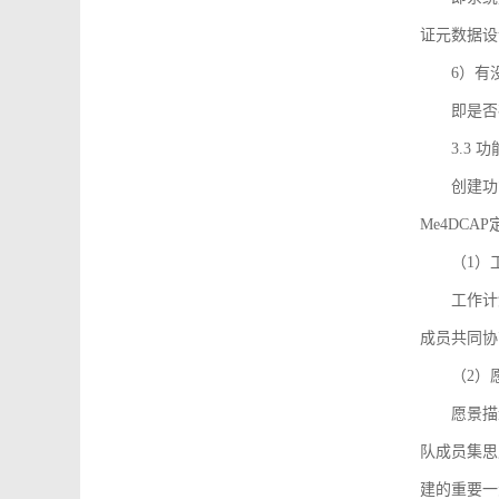
证元数据设
6）有
即是否
3.3
创建功能需
Me4DC
（1）
工作计
成员共同协
（2）
愿景描
队成员集思
建的重要一