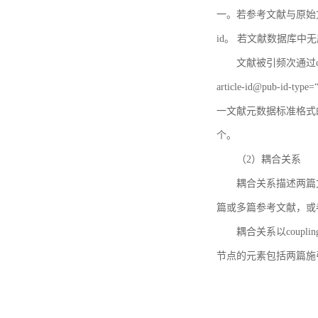
一。若参考文献与原始文献
id。 若文献数据库中
文献被引频次通过c
article-id@pub-id
一文献元数据标准格式
个。
（2）耦合关系
耦合关系描述两篇
篇或多篇参考文献，或
耦合关系以coupl
节点的元素包括两篇施