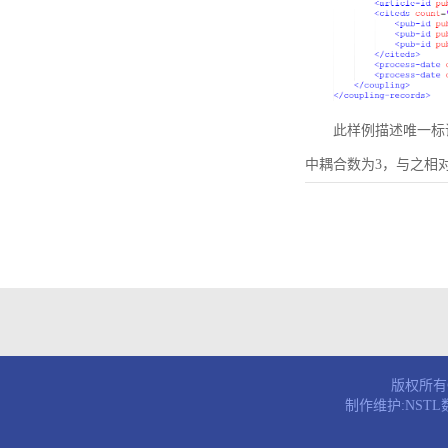
此样例描述唯一标识符为B
中耦合数为3，与之相
版权所有© 
制作维护:NST