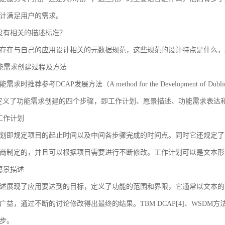
计满足用户的需求。
没有相关的描述标准？
存在与自己的应用设计相关的元数据规范，这些规范的设计特点是什么，
 功能需求创建过程及方法
求时推荐参考DCAP发展方法（A method for the Development of Dublin Core
AP定义了功能需求创建的四个步骤，即工作计划、愿景描述、功能需求表
工作计划
划即规定项目的起止时间以及中间各步骤完成的时间点。同时它还规定了
商制定的，并且可以根据项目需要进行不断修改。工作计划可以是文本形
愿景描述
述展现了应用要达到的目标，定义了功能的范围和界限，它通常以文本的
广益，通过不断的讨论修改得出最终的结果。TBM DCAP[4]、WSDM方法
步。