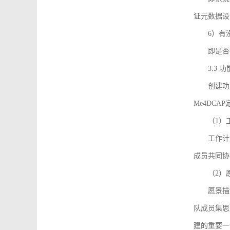
证元数据设
6）有
即是否
3.3
创建功能需
Me4DC
（1）
工作计
成员共同协
（2）
愿景描
队成员集思
建的重要一