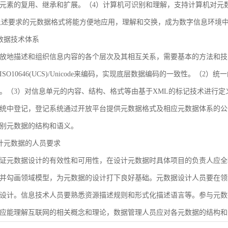
元素的复用、继承和扩展。（4）计算机可识别和理解，支持计算机对元
合上述要求的元数据格式将能方便地应用，理解和交换，成为数字信息环境
 元数据技术体系
放地描述和组织信息内容的各个层次及其相互关系，需要基本的方法和技
SO10646(UCS)/Unicode来编码，实现底层数据编码的一致性。（
。（3）对信息单元的内容、结构、格式等由基于XML的标记技术进行定
统中登记，登记系统通过开放平台提供元数据格式及相应元数据体系的公
别元数据的结构和语义。
 设计元数据的人员要求
证元数据设计的有效性和可用性，在设计元数据时具体项目的负责人应全
并勾画领域模型，为元数据的设计打下良好基础。元数据设计人员要在领
设计。信息技术人员要熟悉资源描述规则和形式化描述语言等。参与元数
应能理解互联网的相关概念和理论，数据管理人员应对各元数据的结构和