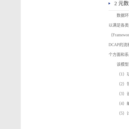
2 元
数据环
以满足各类
（Framew
DCAP的
个方面和系
该模型
（1）
（2）
（3）
（4）
（5）