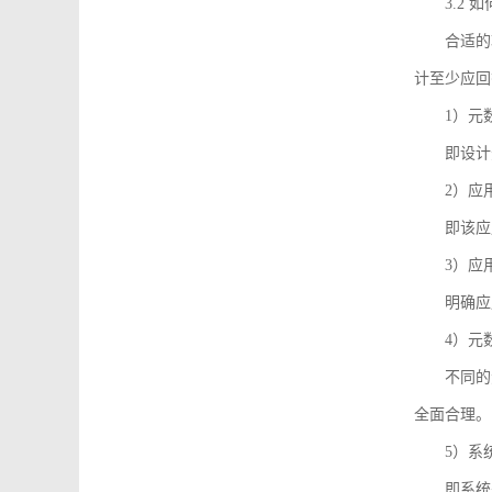
3.2
合适的
计至少应回
1）元
即设计
2）应
即该应
3）应
明确应
4）元
不同的
全面合理。
5）系
即系统