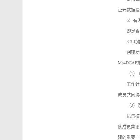
证元数据设
6）有
即是否
3.3
创建功能需
Me4DC
（1）
工作计
成员共同协
（2）
愿景描
队成员集思
建的重要一