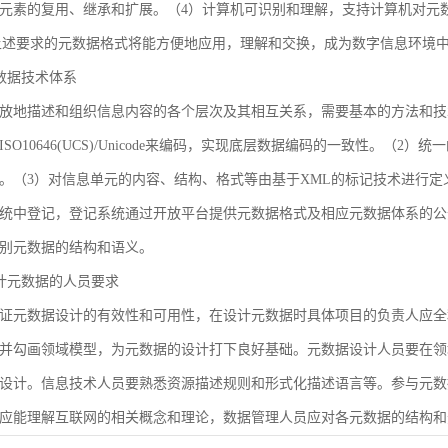
元素的复用、继承和扩展。（4）计算机可识别和理解，支持计算机对元
合上述要求的元数据格式将能方便地应用，理解和交换，成为数字信息环境
 元数据技术体系
放地描述和组织信息内容的各个层次及其相互关系，需要基本的方法和技
SO10646(UCS)/Unicode来编码，实现底层数据编码的一致性。（
。（3）对信息单元的内容、结构、格式等由基于XML的标记技术进行定
统中登记，登记系统通过开放平台提供元数据格式及相应元数据体系的公
别元数据的结构和语义。
 设计元数据的人员要求
证元数据设计的有效性和可用性，在设计元数据时具体项目的负责人应全
并勾画领域模型，为元数据的设计打下良好基础。元数据设计人员要在领
设计。信息技术人员要熟悉资源描述规则和形式化描述语言等。参与元数
应能理解互联网的相关概念和理论，数据管理人员应对各元数据的结构和