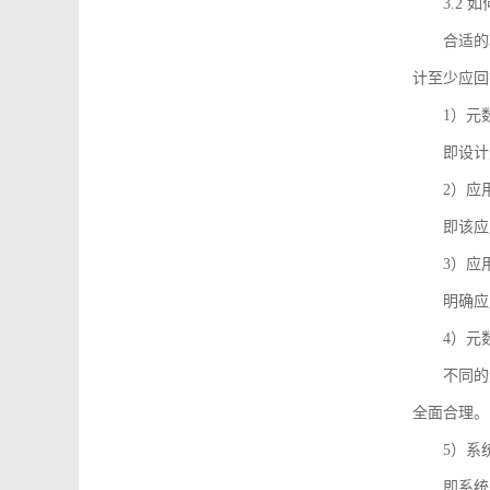
3.2
合适的
计至少应回
1）元
即设计
2）应
即该应
3）应
明确应
4）元
不同的
全面合理。
5）系
即系统