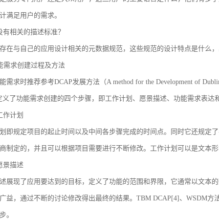
计满足用户的需求。
没有相关的描述标准？
存在与自己的应用设计相关的元数据规范，这些规范的设计特点是什么，
 功能需求创建过程及方法
求时推荐参考DCAP发展方法（A method for the Development of Dublin Core
AP定义了功能需求创建的四个步骤，即工作计划、愿景描述、功能需求表
工作计划
划即规定项目的起止时间以及中间各步骤完成的时间点。同时它还规定了
商制定的，并且可以根据项目需要进行不断修改。工作计划可以是文本形
愿景描述
述展现了应用要达到的目标，定义了功能的范围和界限，它通常以文本的
广益，通过不断的讨论修改得出最终的结果。TBM DCAP[4]、WSDM方法
步。