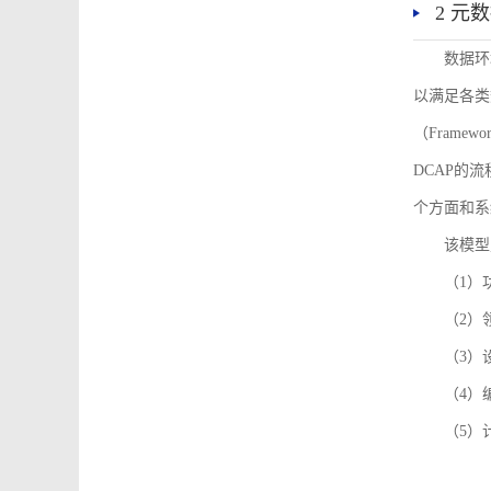
2 元
数据环
以满足各类
（Framew
DCAP的
个方面和系
该模型
（1）
（2）
（3）
（4）
（5）