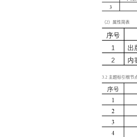
（2）属性简表
3.2 主题标引根节