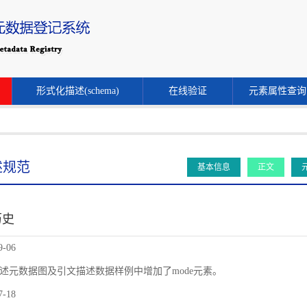
形式化描述(schema)
在线验证
元素属性查询
述规范
基本信息
正文
历史
9-06
述元数据图及引文描述数据样例中增加了mode元素。
7-18