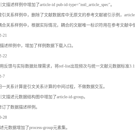
描述样例中增加了article-id pub-id-type="nstl_article_spec"。
被引关系样例中，删除了文献数据库中无原文的参考文献被引示例，article
耦合关系样例中，根据实际情况，耦合的文献唯一标识符用在参考文献中
2-21
描述样例中，增加了样例数据下载入口。
2-22
用反馈与实际数据处理需求，将ref-list出现频次与统一文献元数据标准3.
2-7
归一关系计算是引文关系计算的中间过程，不做数据交互。
文描述元数据结构图中增加了article-id-group。
修订了数据描述样例。
0-28
元数据增加了process-group元素集。