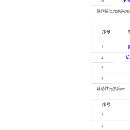
14
使
操作信息元素集元
序号
1
2
机
3
4
辅助性元素简表
序号
1
2