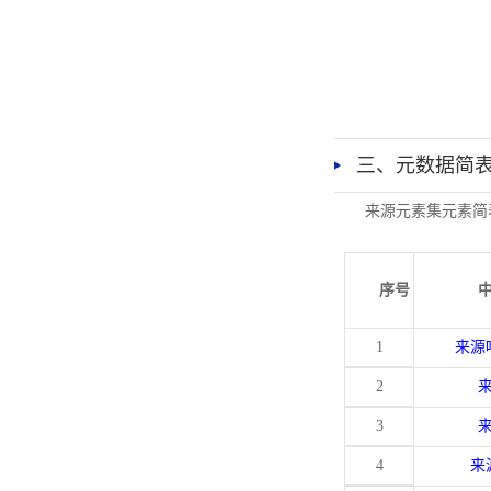
三、元数据简
来源元素集元素简
序号
1
来源
2
3
4
来