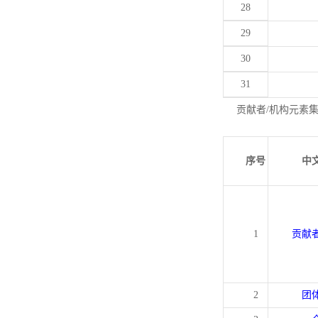
28
29
30
31
贡献者/机构元素
序号
中
1
贡献
2
团