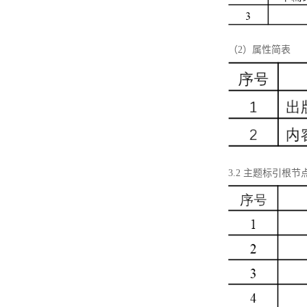
（2）属性简表
3.2 主题标引根节