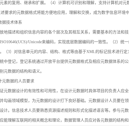
元素的复用、继承和扩展。（4）计算机可识别和理解，支持计算机对元
合上述要求的元数据格式将能方便地应用，理解和交换，成为数字信息环境
 元数据技术体系
放地描述和组织信息内容的各个层次及其相互关系，需要基本的方法和技
SO10646(UCS)/Unicode来编码，实现底层数据编码的一致性。（
。（3）对信息单元的内容、结构、格式等由基于XML的标记技术进行定
统中登记，登记系统通过开放平台提供元数据格式及相应元数据体系的公
别元数据的结构和语义。
 设计元数据的人员要求
证元数据设计的有效性和可用性，在设计元数据时具体项目的负责人应全
并勾画领域模型，为元数据的设计打下良好基础。元数据设计人员要在领
设计。信息技术人员要熟悉资源描述规则和形式化描述语言等。参与元数
应能理解互联网的相关概念和理论，数据管理人员应对各元数据的结构和