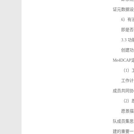
证元数据设
6）有
即是否
3.3
创建功能需
Me4DC
（1）
工作计
成员共同协
（2）
愿景描
队成员集思
建的重要一