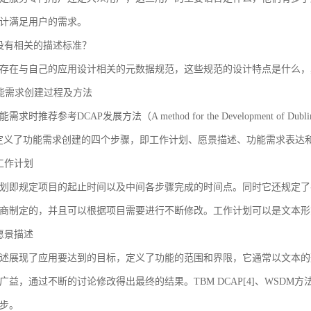
计满足用户的需求。
没有相关的描述标准？
存在与自己的应用设计相关的元数据规范，这些规范的设计特点是什么，
 功能需求创建过程及方法
求时推荐参考DCAP发展方法（A method for the Development of Dublin Core
AP定义了功能需求创建的四个步骤，即工作计划、愿景描述、功能需求表
工作计划
划即规定项目的起止时间以及中间各步骤完成的时间点。同时它还规定了
商制定的，并且可以根据项目需要进行不断修改。工作计划可以是文本形
愿景描述
述展现了应用要达到的目标，定义了功能的范围和界限，它通常以文本的
广益，通过不断的讨论修改得出最终的结果。TBM DCAP[4]、WSDM方法
步。