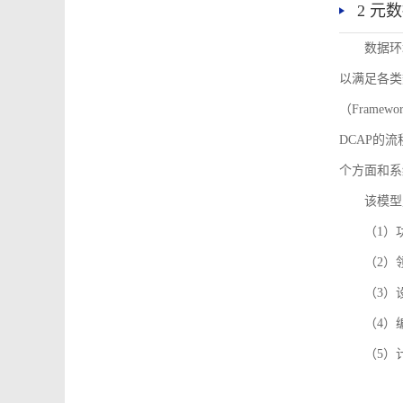
2 元
数据环
以满足各类
（Framew
DCAP的
个方面和系
该模型
（1）
（2）
（3）
（4）
（5）