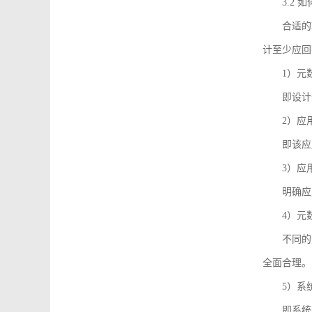
3.2
合适的
计至少应回
1）元
即设计
2）应
即该应
3）应
明确应
4）元
不同的
全面合理。
5）系
即系统