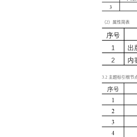
（2）属性简表
3.2 主题标引根节