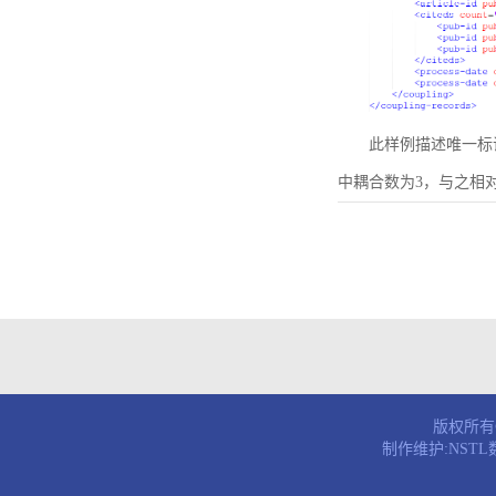
此样例描述唯一标识符为B
中耦合数为3，与之相
版权所有© 
制作维护:NST