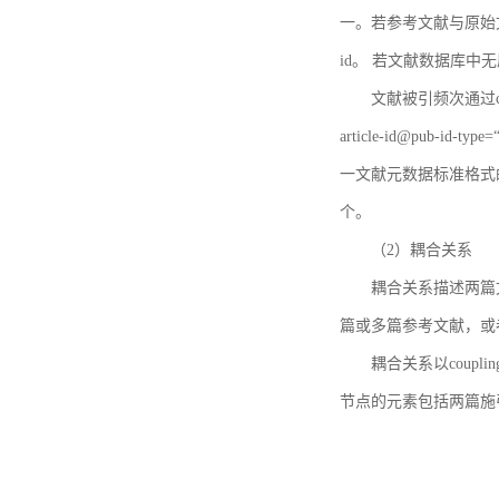
一。若参考文献与原始文献
id。 若文献数据库中
文献被引频次通过c
article-id@pub-id
一文献元数据标准格式
个。
（2）耦合关系
耦合关系描述两篇
篇或多篇参考文献，或
耦合关系以coupl
节点的元素包括两篇施