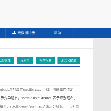
元数据注册
帮助
元素/属性
元素集
相关标准
形式化描述
ubtitle增加属性specific-use。 （2）明确属性值定
ive"表示变异题名，specific-use="distinct"表示识别题名；
"表示分辑号，specific-use="part-name"表示分辑名。 （3）增