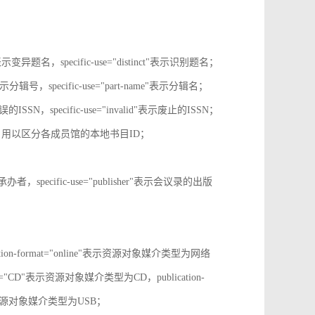
tive"表示变异题名，specific-use="distinct"表示识别题名；
-no"表示分辑号，specific-use="part-name"表示分辑名；
误的ISSN，specific-use="invalid"表示废止的ISSN；
ion-id，用以区分各成员馆的本地书目ID；
r"表示承办者，specific-use="publisher"表示会议录的出版
tion-format="online"表示资源对象媒介类型为网络
mat="CD"表示资源对象媒介类型为CD，publication-
表示表示资源对象媒介类型为USB；