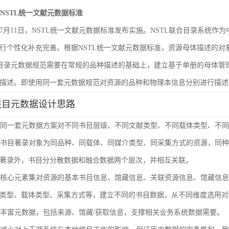
遵循NSTL统一文献元数据标准
6年7月11日，NSTL统一文献元数据标准发布实施。NSTL联合目录系统
行个性化补充完善。根据NSTL统一文献元数据标准，资源母体描述的
合目录元数据规范需要在常规的品种描述的基础上，建立基于单册的母体
描述。即使用同一套元数据规范对资源的品种和物理本信息分别进行描述
联目元数据设计思路
使用同一套元数据方案对不同书目层级、不同文献类型、不同载体类型、不
单册书目著录对象为同品种、同载体、同媒介类型、同采集方式的资源，同
著录外，书目分分散数据和融合数据两个层次，并相互关联。
通过核心元素集对资源的基本书目信息、馆藏信息、关联资源信息、馆藏信
类型、载体类型、采集方式等，建立不同的书目数据，从不同维度选用对
扩展丰富元数据，包括来源、馆藏/获取信息，支撑相关业务系统数据需要。