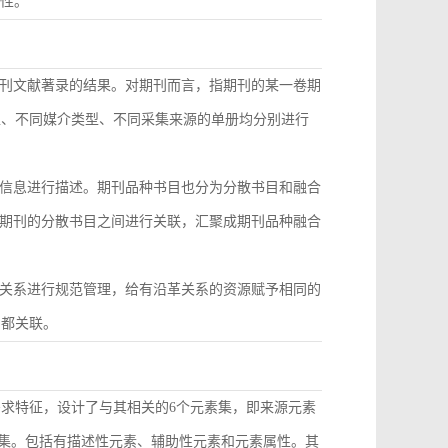
致性。
刊文献著录的结果。对期刊而言，指期刊的某一卷期
型、不同媒介类型、不同采集来源的单册均分别进行
信息进行描述。期刊品种书目也分为分散书目和融合
期刊的分散书目之间进行关联，汇聚成期刊品种融合
关系进行规范管理，给有沿革关系的资源赋予相同的
目都关联。
需求特征，设计了与其相关的6个元素集，即来源元素
素集。包括有描述性元素、辅助性元素和元素属性。其