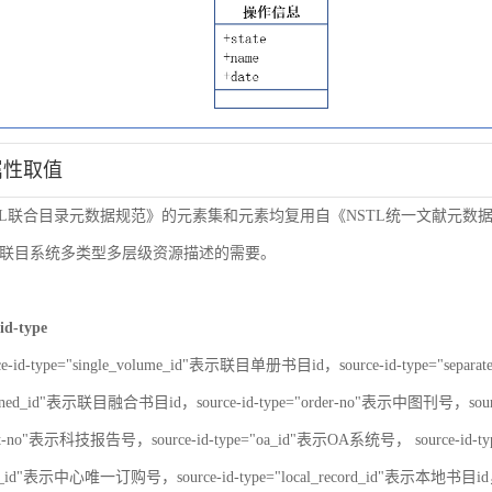
属性取值
TL联合目录元数据规范》的元素集和元素均复用自《NSTL统一文献元
联目系统多类型多层级资源描述的需要。
id-type
ce-id-type="single_volume_id"表示联目单册书目id，source-id-type="sepa
nbined_id"表示联目融合书目id，source-id-type="order-no"表示中图刊号，sour
port-no"表示科技报告号，source-id-type="oa_id"表示OA系统号， source-id-
er_id"表示中心唯一订购号，source-id-type="local_record_id"表示本地书目id，s