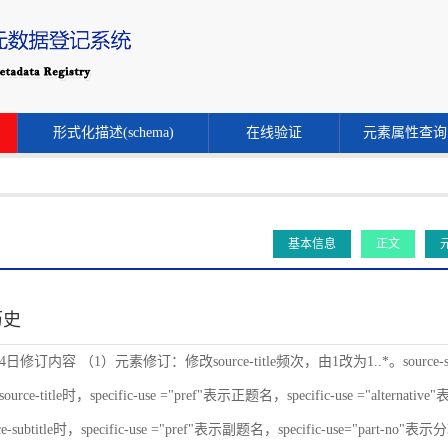
形式化描述(schema)
在线验证
元素属性查询
基本信息
正文
历史
24日修订内容 （1）元素修订：修改source-title频次，由1改为1..*。source-s
ce-title时，specific-use ="pref"表示正题名，specific-use ="alternat
-subtitle时，specific-use ="pref"表示副题名，specific-use="part-no