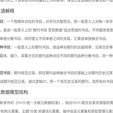
尽量减小对上下游系统与本地编目工作的影响，保证历史数据的完备性和一
术语解释
目：
一个物理本对应的书目。对非刊文献而言，即一般意义上对每一本非
，是由一般意义上的“期刊书目 签到数据”组合而成的书目。不同载体类
单册分散书目，同时建立不同单册之间的关联，汇聚成单册融合书目。
种书目：
一般意义上的期刊书目，按品种对期刊的出版频率、沿革历史等
载体、媒介、采集方式的期刊品种对应不同的期刊品种分散书目，同一种
范书目：
期刊规范记录，即在期刊品种融合书目的基础上对期刊历史沿革
形成期刊规范记录。通过逻辑ID，将一个有历史沿革的期刊，其所有的书
元数据模型结构
新发布的《NSTL统一文献元数据标准》，结合NSTL联合目录资源描述
/机构元素集、主题/分类/关键词元素集、操作信息元素集和获取管理元