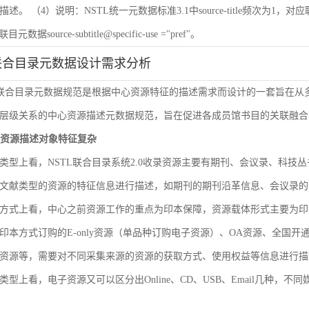
 （4）说明：NSTL统一元数据标准3.1中source-title频次为1，对应联目元数据sourc
联目元数据source-subtitle@specific-use ="pref"。
联合目录元数据设计需求分析
L联合目录元数据规范是根据中心资源特征的描述需求而设计的一套旨在
层级关系的中心资源描述元数据规范，旨在促进各成员馆书目的关联融合
文献资源描述对象特征复杂
类型上看，NSTL联合目录系统2.0收录资源主要有期刊、会议录、科
文献类型的资源的特征信息进行描述，如期刊的期刊沿革信息、会议录的
方式上看，中心之前资源工作的重点为印本保障，资源载体形式主要为印
印本方式订购的E-only资源（单品种订购电子资源）、OA资源、全国
资源等，需要对不同采集来源的资源的获取方式、使用权益等信息进行描
类型上看，电子资源又可以区分出Online、CD、USB、Email几种