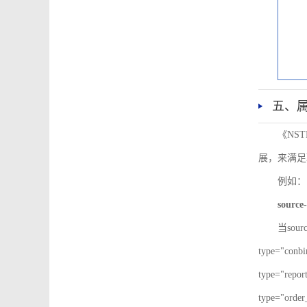
五、
《NS
展，来满足
例如：
source-
当sour
type="co
type="re
type="ord