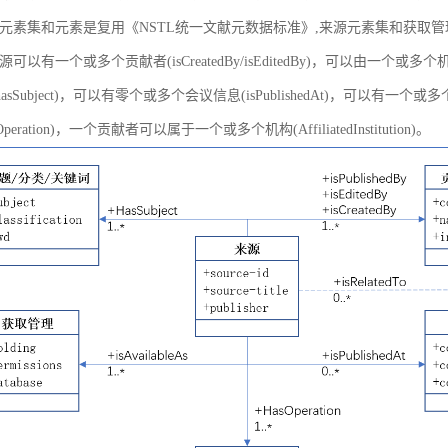
元素集和元素是复用《NSTL统一文献元数据标准》,来源元素集和获取
以有一个或多个贡献者(isCreatedBy/isEditedBy)，可以由一个或多个机
asSubject)，可以有零个或多个会议信息(isPublishedAt)，可以有一个或
peration)，一个贡献者可以属于一个或多个机构(AffiliatedInstitution)。