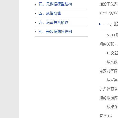
四、元数据模型结构
加沿革关系描述。
subtitle对应
五、属性取值
六、沿革关系描述
一、
七、元数据描述样例
NST
间的关联、
1. 
从文献
需要对不同
从采集
子资源有以
购的数据库
从媒介
有不同。